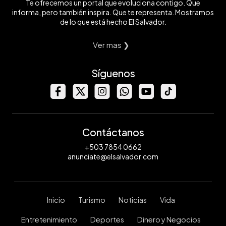
Te ofrecemos un portal que evoluciona contigo. Que
informa, pero también inspira. Que te representa. Mostramos
de lo que está hecho El Salvador.
Ver mas ❯
Síguenos
Contáctanos
+503 7854 0662
anunciate@elsalvador.com
Inicio
Turismo
Noticias
Vida
Entretenimiento
Deportes
Dinero y Negocios