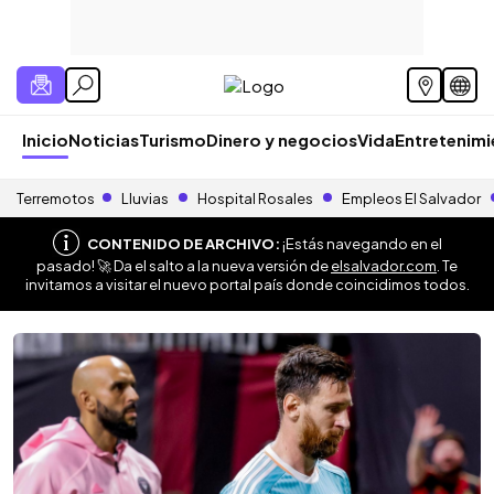
Inicio
Noticias
Turismo
Dinero y negocios
Vida
Entretenim
Terremotos
Lluvias
Hospital Rosales
Empleos El Salvador
CONTENIDO DE ARCHIVO:
¡Estás navegando en el
pasado! 🚀 Da el salto a la nueva versión de
elsalvador.com
. Te
invitamos a visitar el nuevo portal país donde coincidimos todos.