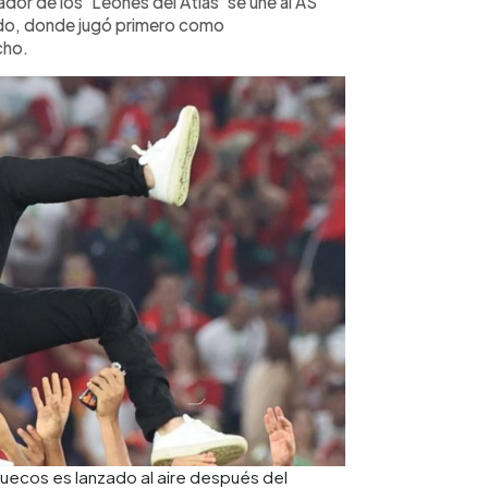
dor de los 'Leones del Atlas' se une al AS
do, donde jugó primero como
cho.
ruecos es lanzado al aire después del