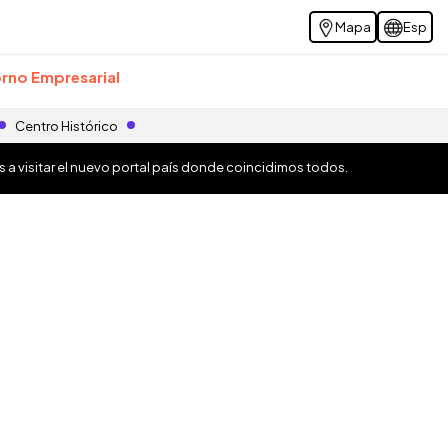
Mapa
Esp
rno Empresarial
Centro Histórico
os a visitar el nuevo portal país donde coincidimos todos.