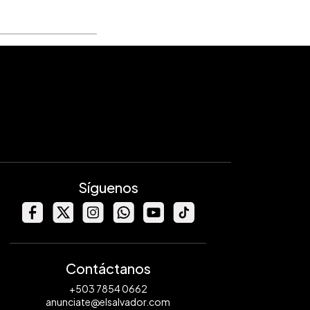
Síguenos
Contáctanos
+503 7854 0662
anunciate@elsalvador.com