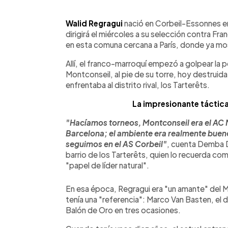
0:00
Facebook
Twitter
►
Escuchar artículo
Walid Regragui
nació en Corbeil-Essonnes en
dirigirá el miércoles a su selección contra Fran
en esta comuna cercana a París, donde ya mos
Allí, el franco-marroquí empezó a golpear la pe
Montconseil, al pie de su torre, hoy destruida
enfrentaba al distrito rival, los Tarterêts.
La impresionante táctic
"Hacíamos torneos, Montconseil era el AC Mi
Barcelona; el ambiente era realmente bueno,
seguimos en el AS Corbeil"
, cuenta Demba D
barrio de los Tarterêts, quien lo recuerda co
"papel de líder natural".
En esa época, Regragui era "un amante" del 
tenía una "referencia": Marco Van Basten, el de
Balón de Oro en tres ocasiones.