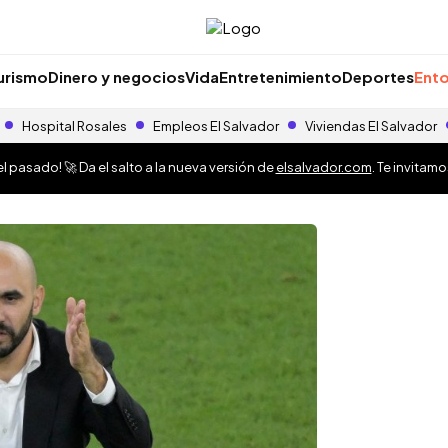
urismo
Dinero y negocios
Vida
Entretenimiento
Deportes
Ento
Hospital Rosales
Empleos El Salvador
Viviendas El Salvador
 pasado! 🚀 Da el salto a la nueva versión de
elsalvador.com
. Te invitam