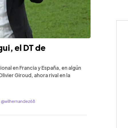
ui, el DT de
onal en Francia y España, en algún
vier Giroud, ahora rival en la
r: @wilhernandez68