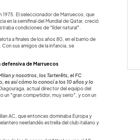
WhatsApp
Copiar link
 1975. El seleccionador de Marruecos, que
cia en la semifinal del Mundial de Qatar, creció
traba condiciones de "líder natural".
lota a finales de los años 80, en el barrio de
. Con sus amigos de la infancia, se
a defensiva de Marruecos
lan y nosotros, los Tarterêts, el FC
 es así cómo lo conocí a los 10 años y lo
iagouraga, actual director del equipo del
mo un "gran competidor, muy serio", y con un
Milan AC, que entonces dominaba Europa y
lantero neerlandés estrella del club italiano y