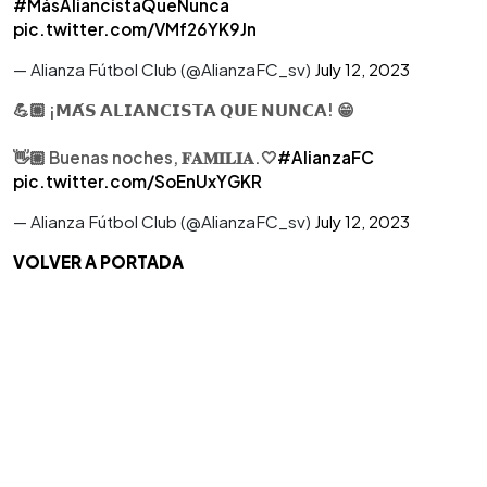
#MásAliancistaQueNunca
pic.twitter.com/VMf26YK9Jn
— Alianza Fútbol Club (@AlianzaFC_sv)
July 12, 2023
💪🏼 ¡𝗠𝗔́𝗦 𝗔𝗟𝗜𝗔𝗡𝗖𝗜𝗦𝗧𝗔 𝗤𝗨𝗘 𝗡𝗨𝗡𝗖𝗔! 😁
👋🏼 Buenas noches, 𝐅𝐀𝐌𝐈𝐋𝐈𝐀.🤍
#AlianzaFC
pic.twitter.com/SoEnUxYGKR
— Alianza Fútbol Club (@AlianzaFC_sv)
July 12, 2023
VOLVER A PORTADA