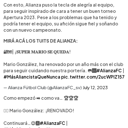
Con esto, Alianza puso la tecla de alegría al equipo,
para seguir inspirado de cara a tener un buen torneo
Apertura 2023. Pese a los problemas que ha tenido y
podría tener el equipo, su afición sigue fiel y soñando
con un nuevo campeonato.
MIRÁ ACÁ LOS TUITS DE ALIANZA:
🔐🧤| ¡𝐒𝐔𝐏𝐄𝐑 𝐌𝐀𝐑𝐈𝐎 𝐒𝐄 𝐐𝐔𝐄𝐃𝐀!
Mario González, ha renovado por un año más con el club
para seguir cuidando nuestra portería. 🥅🅰️
#AlianzaFC
|
#MásAliancistaQueNunca
pic.twitter.com/2ucWPlZ157
— Alianza Fútbol Club (@AlianzaFC_sv)
July 12, 2023
Como empezó ➡️ como va… 🏆🏆🏆
✍🏼 Mario González: ¡RENOVADO!
Continuará…😉🅰️
#AlianzaFC
|