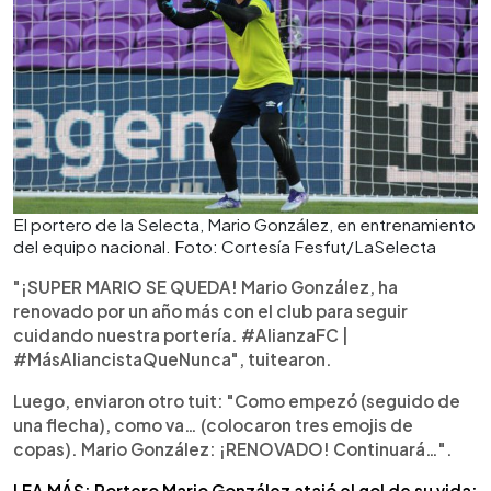
El portero de la Selecta, Mario González, en entrenamiento
del equipo nacional. Foto: Cortesía Fesfut/LaSelecta
"¡SUPER MARIO SE QUEDA! Mario González, ha
renovado por un año más con el club para seguir
cuidando nuestra portería. #AlianzaFC |
#MásAliancistaQueNunca", tuitearon.
Luego, enviaron otro tuit: "Como empezó (seguido de
una flecha), como va… (colocaron tres emojis de
copas). Mario González: ¡RENOVADO! Continuará…".
LEA MÁS: Portero Mario González atajó el gol de su vida: