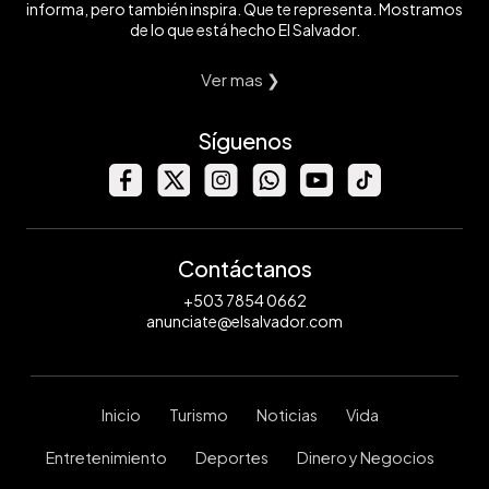
informa, pero también inspira. Que te representa. Mostramos
de lo que está hecho El Salvador.
Ver mas ❯
Síguenos
Contáctanos
+503 7854 0662
anunciate@elsalvador.com
Inicio
Turismo
Noticias
Vida
Entretenimiento
Deportes
Dinero y Negocios