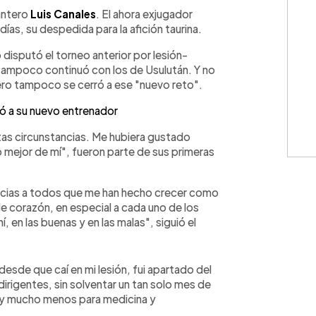
WhatsApp
Copiar link
lantero
Luis Canales
. El ahora exjugador
ías, su despedida para la afición taurina.
 disputó el torneo anterior por lesión-
 tampoco continuó con los de Usulután. Y no
pero tampoco se cerró a ese "nuevo reto".
ó a su nuevo entrenador
tas circunstancias. Me hubiera gustado
o mejor de mí", fueron parte de sus primeras
gracias a todos que me han hecho crecer como
e corazón, en especial a cada uno de los
, en las buenas y en las malas", siguió el
sde que caí en mi lesión, fui apartado del
 dirigentes, sin solventar un tan solo mes de
 y mucho menos para medicina y