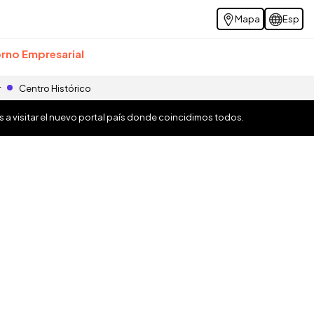
Mapa
Esp
rno Empresarial
r
Centro Histórico
os a visitar el nuevo portal país donde coincidimos todos.