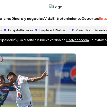
urismo
Dinero y negocios
Vida
Entretenimiento
Deportes
Ento
as
Hospital Rosales
Empleos El Salvador
Viviendas El Salvado
 pasado! 🚀 Da el salto a la nueva versión de
elsalvador.com
. Te invitam