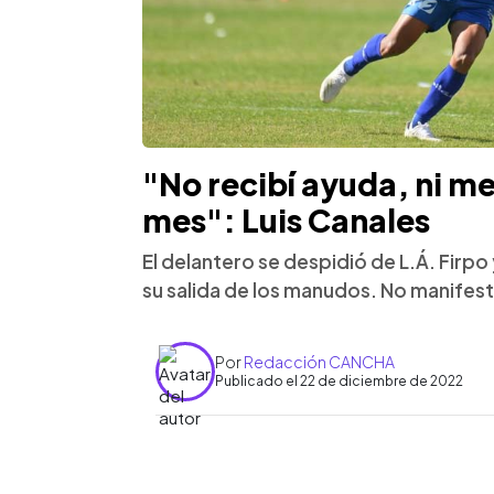
"No recibí ayuda, ni me
mes": Luis Canales
El delantero se despidió de L.Á. Firpo
su salida de los manudos. No manifes
Por
Redacción CANCHA
Publicado el 22 de diciembre de 2022
0:00