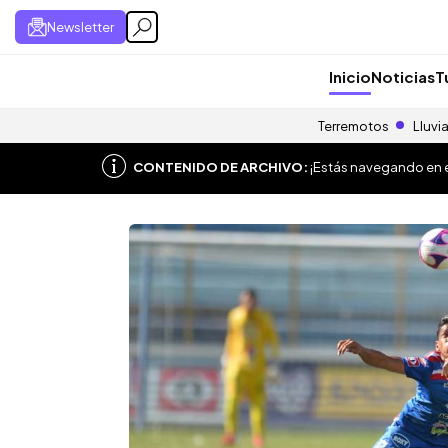
Newsletter
Inicio
Noticias
T
Terremotos
Lluvi
CONTENIDO DE ARCHIVO:
¡Estás navegando en el