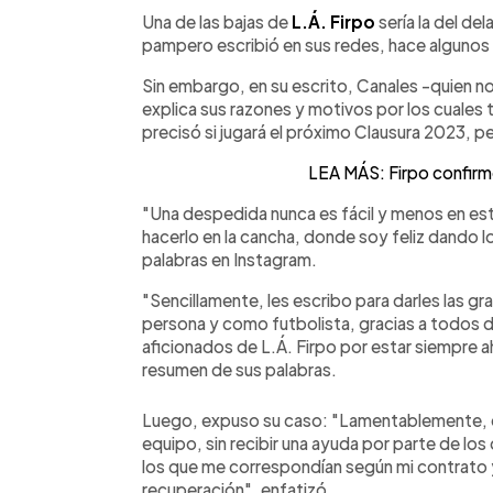
Facebook
Twitter
►
Escuchar artículo
Una de las bajas de
L.Á. Firpo
sería la del de
pampero escribió en sus redes, hace algunos d
Sin embargo, en su escrito, Canales -quien no
explica sus razones y motivos por los cuales
precisó si jugará el próximo Clausura 2023, 
LEA MÁS: Firpo confirm
"Una despedida nunca es fácil y menos en es
hacerlo en la cancha, donde soy feliz dando l
palabras en Instagram.
"Sencillamente, les escribo para darles las 
persona y como futbolista, gracias a todos d
aficionados de L.Á. Firpo por estar siempre ahí
resumen de sus palabras.
Luego, expuso su caso: "Lamentablemente, de
equipo, sin recibir una ayuda por parte de los
los que me correspondían según mi contrato
recuperación", enfatizó.