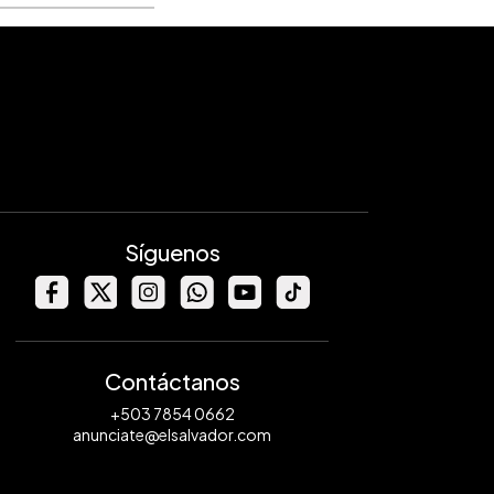
Síguenos
Contáctanos
+503 7854 0662
anunciate@elsalvador.com