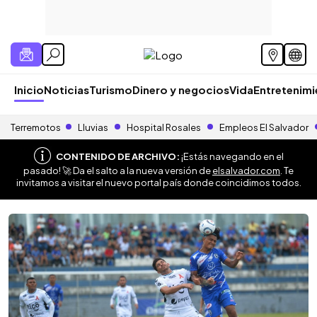
Inicio
Noticias
Turismo
Dinero y negocios
Vida
Entretenim
Terremotos
Lluvias
Hospital Rosales
Empleos El Salvador
CONTENIDO DE ARCHIVO:
¡Estás navegando en el
pasado! 🚀 Da el salto a la nueva versión de
elsalvador.com
. Te
invitamos a visitar el nuevo portal país donde coincidimos todos.