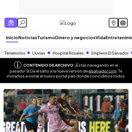
Inicio
Noticias
Turismo
Dinero y negocios
Vida
Entretenim
Terremotos
Lluvias
Hospital Rosales
Empleos El Salvador
CONTENIDO DE ARCHIVO:
¡Estás navegando en el
pasado! 🚀 Da el salto a la nueva versión de
elsalvador.com
. Te
invitamos a visitar el nuevo portal país donde coincidimos todos.