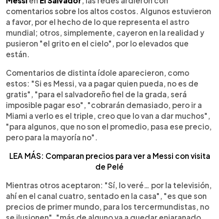
Messi
en
El Salvador
, las redes ardieron con
comentarios sobre los altos costos. Algunos estuvieron
a favor, por el hecho de lo que representa el astro
mundial; otros, simplemente, cayeron en la realidad y
pusieron "el grito en el cielo", por lo elevados que
están.
Comentarios de distinta ídole aparecieron, como
estos: "Si es Messi, va a pagar quien pueda, no es de
gratis", "para el salvadoreño fiel de la grada, será
imposible pagar eso", "cobrarán demasiado, pero ir a
Miami a verlo es el triple, creo que lo van a dar muchos",
"para algunos, que no son el promedio, pasa ese precio,
pero para la mayoría no".
LEA MÁS: Comparan precios para ver a Messi con visita
de Pelé
Mientras otros aceptaron: "Sí, lo veré… por la televisión,
ahí en el canal cuatro, sentado en la casa", "es que son
precios de primer mundo, para los tercermundistas, no
se ilusionen", "más de alguno va a quedar enjaranado,