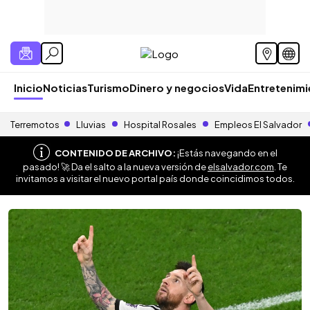
Inicio
Noticias
Turismo
Dinero y negocios
Vida
Entretenim
Terremotos
Lluvias
Hospital Rosales
Empleos El Salvador
CONTENIDO DE ARCHIVO:
¡Estás navegando en el
pasado! 🚀 Da el salto a la nueva versión de
elsalvador.com
. Te
invitamos a visitar el nuevo portal país donde coincidimos todos.