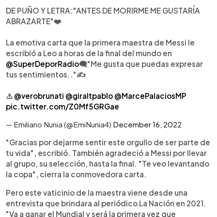
DE PUÑO Y LETRA:"ANTES DE MORIRME ME GUSTARÍA
ABRAZARTE"❤️
La emotiva carta que la primera maestra de Messi le
escribió a Leo a horas de la final del mundo en
@SuperDeporRadio
🗨️"Me gusta que puedas expresar
tus sentimientos.."✍️
⚠️
@verobrunati
@giraltpablo
@MarcePalaciosMP
pic.twitter.com/Z0Mf5GRGae
— Emiliano Nunia (@EmiNunia4)
December 16, 2022
"Gracias por dejarme sentir este orgullo de ser parte de
tu vida", escribió. También agradeció a Messi por llevar
al grupo, su selección, hasta la final. "Te veo levantando
la copa", cierra la conmovedora carta.
Pero este vaticinio de la maestra viene desde una
entrevista que brindara al periódico La Nación en 2021.
"Va a ganar el Mundial y será la primera vez que