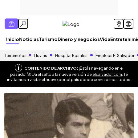
Inicio
Noticias
Turismo
Dinero y negocios
Vida
Entretenim
Terremotos
Lluvias
Hospital Rosales
Empleos El Salvador
CONTENIDO DE ARCHIVO:
¡Estás navegando en el
pasado! 🚀 Da el salto a la nueva versión de
elsalvador.com
. Te
invitamos a visitar el nuevo portal país donde coincidimos todos.