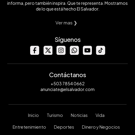
informa, pero también inspira. Que te representa. Mostramos
de lo que está hecho El Salvador.
Ver mas ❯
Síguenos
Contáctanos
+503 7854 0662
anunciate@elsalvador.com
Inicio
Turismo
Noticias
Vida
Entretenimiento
Deportes
Dinero y Negocios