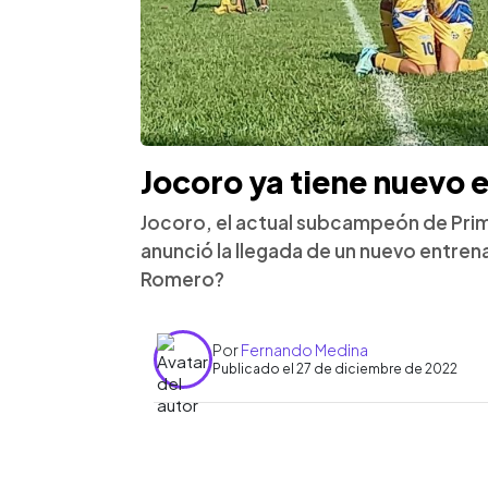
Jocoro ya tiene nuevo 
Jocoro, el actual subcampeón de Prime
anunció la llegada de un nuevo entren
Romero?
Por
Fernando Medina
Publicado el 27 de diciembre de 2022
0:00
Facebook
Twitter