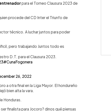
entrenador
para el Torneo Clausura 2023 de
uien procede del CD Inter el Triunfo de
ector técnico. A luchar juntos para poder
ficil, pero trabajando Juntos todo es
stro D.T. para el Clausura 2023.
23
#CunaFogonera
ecember 26, 2022
ro a otra final en la Liga Mayor. El hondureño
jó bien alta la vara.
 de Honduras.
ser finalista para Jocoro? dinos qué piensas