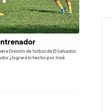
entrenador
ra División de fútbol de El Salvador,
ador ¿logrará lo hecho por José
WhatsApp
Copiar link