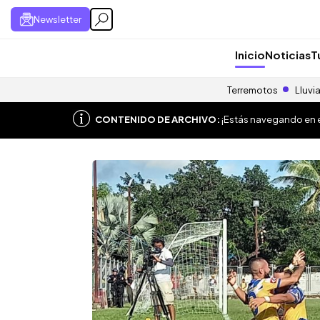
Newsletter
Inicio
Noticias
T
Terremotos
Lluvi
CONTENIDO DE ARCHIVO:
¡Estás navegando en el