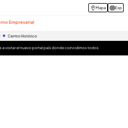
Mapa
Esp
rno Empresarial
r
Centro Histórico
os a visitar el nuevo portal país donde coincidimos todos.