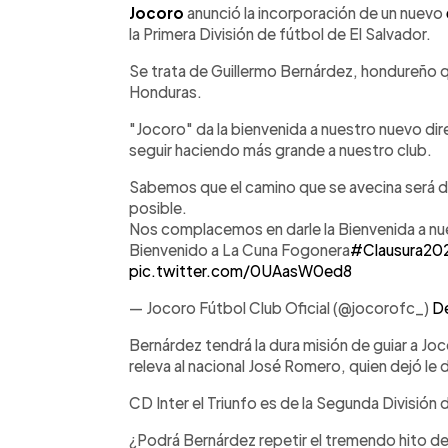
►
Escuchar artículo
Jocoro
anunció la incorporación de un nuevo
la Primera División de fútbol de El Salvador.
Se trata de Guillermo Bernárdez, hondureño q
Honduras.
"Jocoro" da la bienvenida a nuestro nuevo dir
seguir haciendo más grande a nuestro club.
Sabemos que el camino que se avecina será di
posible.
Nos complacemos en darle la Bienvenida a nue
Bienvenido a La Cuna Fogonera
#Clausura20
pic.twitter.com/0UAasW0ed8
— Jocoro Fútbol Club Oficial (@jocorofc_)
D
Bernárdez tendrá la dura misión de guiar a Joco
releva al nacional José Romero, quien dejó le de
CD Inter el Triunfo es de la Segunda División
¿Podrá Bernárdez repetir el tremendo hito de 