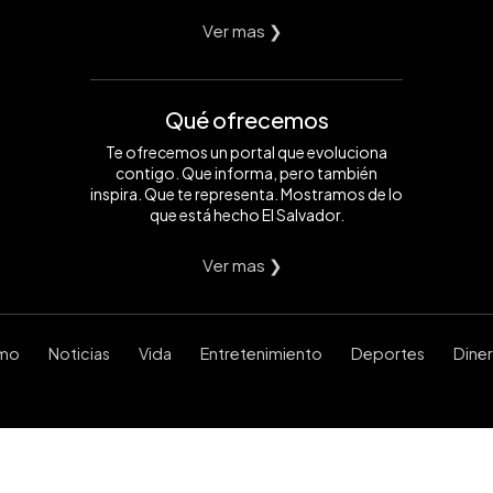
Ver mas ❯
Qué ofrecemos
Te ofrecemos un portal que evoluciona
contigo. Que informa, pero también
inspira. Que te representa. Mostramos de lo
que está hecho El Salvador.
Ver mas ❯
smo
Noticias
Vida
Entretenimiento
Deportes
Dine