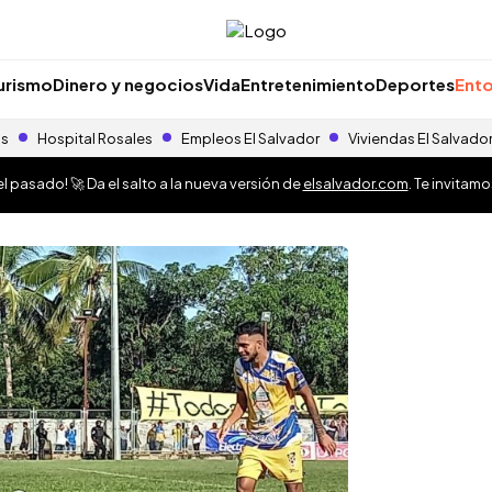
urismo
Dinero y negocios
Vida
Entretenimiento
Deportes
Ento
as
Hospital Rosales
Empleos El Salvador
Viviendas El Salvado
 pasado! 🚀 Da el salto a la nueva versión de
elsalvador.com
. Te invitam