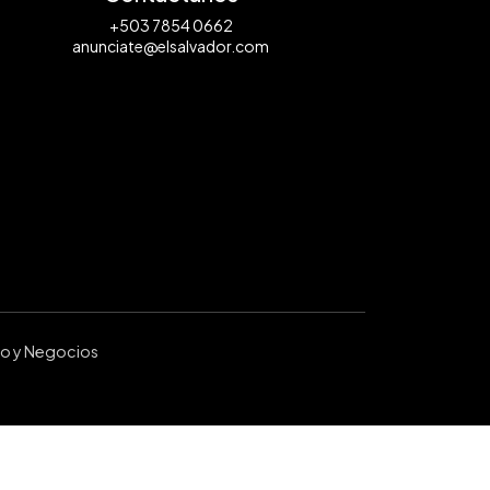
+503 7854 0662
anunciate@elsalvador.com
ro y Negocios