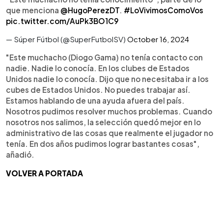
que menciona
@HugoPerezDT
.
#LoVivimosComoVos
pic.twitter.com/AuPk3BO1C9
— Súper Fútbol (@SuperFutbolSV)
October 16, 2024
"Este muchacho (Diogo Gama) no tenía contacto con
nadie. Nadie lo conocía. En los clubes de Estados
Unidos nadie lo conocía. Dijo que no necesitaba ir a los
cubes de Estados Unidos. No puedes trabajar así.
Estamos hablando de una ayuda afuera del país.
Nosotros pudimos resolver muchos problemas. Cuando
nosotros nos salimos, la selección quedó mejor en lo
administrativo de las cosas que realmente el jugador no
tenía. En dos años pudimos lograr bastantes cosas",
añadió.
VOLVER A PORTADA