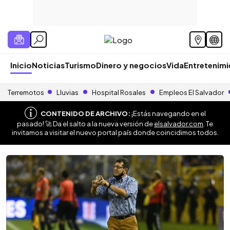
Inicio
Noticias
Turismo
Dinero y negocios
Vida
Entretenim
Terremotos
Lluvias
Hospital Rosales
Empleos El Salvador
CONTENIDO DE ARCHIVO:
¡Estás navegando en el
pasado! 🚀 Da el salto a la nueva versión de
elsalvador.com
. Te
invitamos a visitar el nuevo portal país donde coincidimos todos.