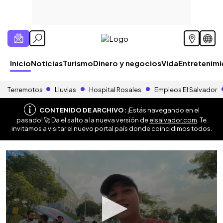
Inicio
Noticias
Turismo
Dinero y negocios
Vida
Entretenim
Terremotos
Lluvias
Hospital Rosales
Empleos El Salvador
CONTENIDO DE ARCHIVO:
¡Estás navegando en el
pasado! 🚀 Da el salto a la nueva versión de
elsalvador.com
. Te
invitamos a visitar el nuevo portal país donde coincidimos todos.