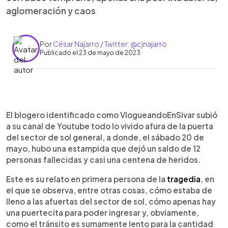
aglomeración y caos
Por
César Najarro / Twitter: @cjnajarro
Publicado el 23 de mayo de 2023
0:00
►
Escuchar artículo
El blogero identificado como VlogueandoEnSivar subió
a su canal de Youtube todo lo vivido afura de la puerta
del sector de sol general, a donde, el sábado 20 de
mayo, hubo una estampida que dejó un saldo de 12
personas fallecidas y casi una centena de heridos.
Este es su relato en primera persona de la
tragedia
, en
el que se observa, entre otras cosas, cómo estaba de
lleno a las afuertas del sector de sol, cómo apenas hay
una puertecita para poder ingresar y, obviamente,
como el tránsito es sumamente lento para la cantidad