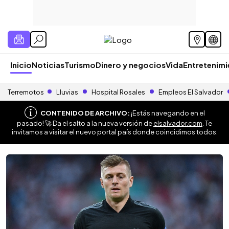
Inicio
Noticias
Turismo
Dinero y negocios
Vida
Entretenim
Terremotos
Lluvias
Hospital Rosales
Empleos El Salvador
CONTENIDO DE ARCHIVO:
¡Estás navegando en el
pasado! 🚀 Da el salto a la nueva versión de
elsalvador.com
. Te
invitamos a visitar el nuevo portal país donde coincidimos todos.