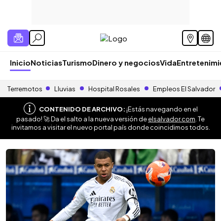
Inicio
Noticias
Turismo
Dinero y negocios
Vida
Entretenim
Terremotos
Lluvias
Hospital Rosales
Empleos El Salvador
CONTENIDO DE ARCHIVO:
¡Estás navegando en el
pasado! 🚀 Da el salto a la nueva versión de
elsalvador.com
. Te
invitamos a visitar el nuevo portal país donde coincidimos todos.