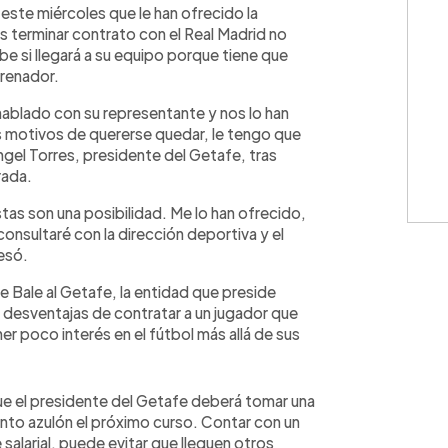
este miércoles que le han ofrecido la
as terminar contrato con el Real Madrid no
be si llegará a su equipo porque tiene que
trenador.
hablado con su representante y nos lo han
s motivos de quererse quedar, le tengo que
Ángel Torres, presidente del Getafe, tras
rada.
stas son una posibilidad. Me lo han ofrecido,
onsultaré con la dirección deportiva y el
esó.
de Bale al Getafe, la entidad que preside
y desventajas de contratar a un jugador que
r poco interés en el fútbol más allá de sus
que el presidente del Getafe deberá tomar una
unto azulón el próximo curso. Contar con un
 salarial, puede evitar que lleguen otros