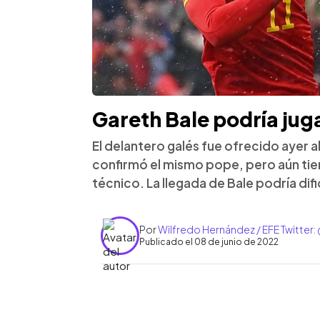
Gareth Bale podría juga
El delantero galés fue ofrecido ayer a
confirmó el mismo pope, pero aún tie
técnico. La llegada de Bale podría dif
Por
Wilfredo Hernández / EFE Twitter
Publicado el 08 de junio de 2022
0:00
Facebook
Twitter