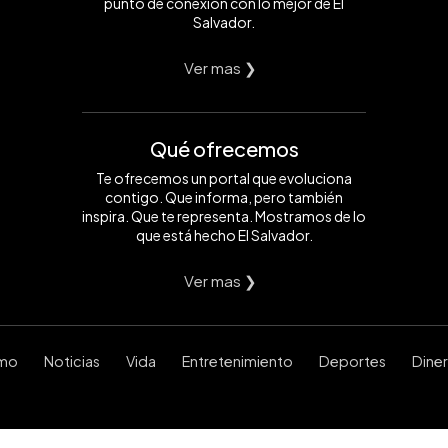
punto de conexión con lo mejor de El
Salvador.
Ver mas ❯
Qué ofrecemos
Te ofrecemos un portal que evoluciona
contigo. Que informa, pero también
inspira. Que te representa. Mostramos de lo
que está hecho El Salvador.
Ver mas ❯
smo
Noticias
Vida
Entretenimiento
Deportes
Dine