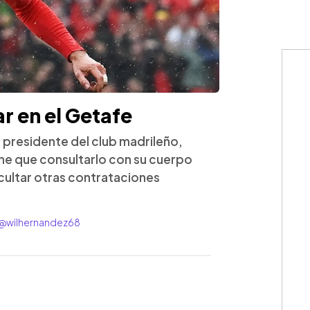
r en el Getafe
l presidente del club madrileño,
ne que consultarlo con su cuerpo
icultar otras contrataciones
: @wilhernandez68
WhatsApp
Copiar link