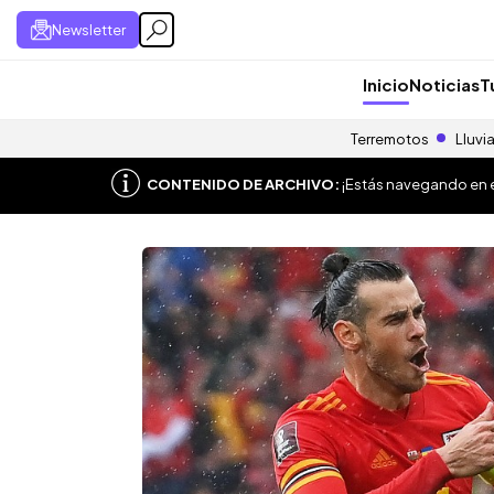
Newsletter
Inicio
Noticias
T
Terremotos
Lluvi
CONTENIDO DE ARCHIVO:
¡Estás navegando en el