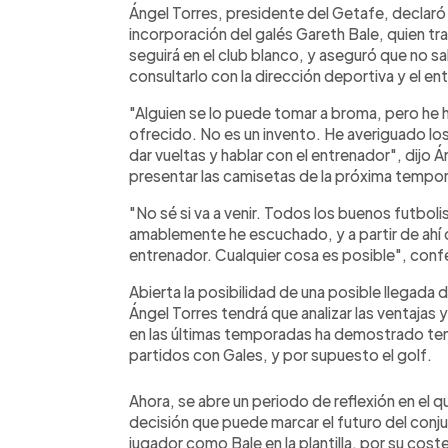
►
Escuchar artículo
Ángel Torres, presidente del Getafe, declaró 
incorporación del galés Gareth Bale, quien tr
seguirá en el club blanco, y aseguró que no sa
consultarlo con la dirección deportiva y el en
"Alguien se lo puede tomar a broma, pero he 
ofrecido. No es un invento. He averiguado lo
dar vueltas y hablar con el entrenador", dijo 
presentar las camisetas de la próxima tempo
"No sé si va a venir. Todos los buenos futboli
amablemente he escuchado, y a partir de ahí c
entrenador. Cualquier cosa es posible", conf
Abierta la posibilidad de una posible llegada 
Ángel Torres tendrá que analizar las ventajas 
en las últimas temporadas ha demostrado tene
partidos con Gales, y por supuesto el golf.
Ahora, se abre un periodo de reflexión en el 
decisión que puede marcar el futuro del conj
jugador como Bale en la plantilla, por su coste