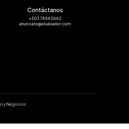
Contáctanos
+503 7854 0662
anunciate@elsalvador.com
ro y Negocios