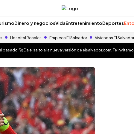
urismo
Dinero y negocios
Vida
Entretenimiento
Deportes
Ento
as
Hospital Rosales
Empleos El Salvador
Viviendas El Salvado
 pasado! 🚀 Da el salto a la nueva versión de
elsalvador.com
. Te invitam