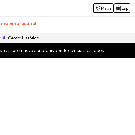
Mapa
Esp
rno Empresarial
r
Centro Histórico
os a visitar el nuevo portal país donde coincidimos todos.