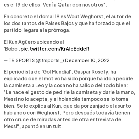
es el 19 de ellos. Vení a Qatar con nosotros".
En concreto el dorsal 19 es Wout Weghorst, el autor de
los dos tantos de Países Bajos y que ha forzado que el
partido llegara a la prórroga.
El Kun Agüero ubicando al
'Bobo'.
pic.twitter.com/KrAleEddeR
— TR SPORTS (@trsports_)
December 10, 2022
El periodista de 'Gol Mundial', Gaspar Rosety, ha
explicado que el motivo ha sido porque ha ido a pedirle
la camiseta a Leo y la cosa no ha salido del todo bien:
"Le hace el gesto de pedirle la camiseta y darle la mano,
Messi no lo acepta, y el holandés tampoco se lo toma
bien. Se lo explica al Kun, que da por zanjado el asunto
hablando con Weghorst. Pero después todavía tienen
otro cruce de miradas antes de otra entrevista de
Messi", apuntó en un tuit.