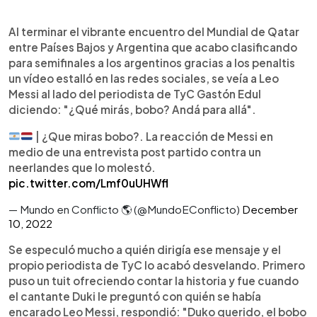
0:00
►
Escuchar artículo
Al terminar el vibrante encuentro del Mundial de Qatar
entre Países Bajos y Argentina que acabo clasificando
para semifinales a los argentinos gracias a los penaltis
un vídeo estalló en las redes sociales, se veía a Leo
Messi al lado del periodista de TyC Gastón Edul
diciendo: "¿Qué mirás, bobo? Andá para allá".
| ¿Que miras bobo?. La reacción de Messi en
medio de una entrevista post partido contra un
neerlandes que lo molestó.
pic.twitter.com/Lmf0uUHWfl
— Mundo en Conflicto 🌎 (@MundoEConflicto)
December
10, 2022
Se especuló mucho a quién dirigía ese mensaje y el
propio periodista de TyC lo acabó desvelando. Primero
puso un tuit ofreciendo contar la historia y fue cuando
el cantante Duki le preguntó con quién se había
encarado Leo Messi, respondió: "Duko querido, el bobo