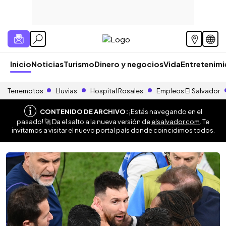
Inicio
Noticias
Turismo
Dinero y negocios
Vida
Entretenim
Terremotos
Lluvias
Hospital Rosales
Empleos El Salvador
CONTENIDO DE ARCHIVO:
¡Estás navegando en el
pasado! 🚀 Da el salto a la nueva versión de
elsalvador.com
. Te
invitamos a visitar el nuevo portal país donde coincidimos todos.