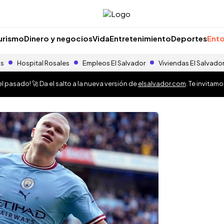
urismo
Dinero y negocios
Vida
Entretenimiento
Deportes
Ento
as
Hospital Rosales
Empleos El Salvador
Viviendas El Salvado
 pasado! 🚀 Da el salto a la nueva versión de
elsalvador.com
. Te invitam