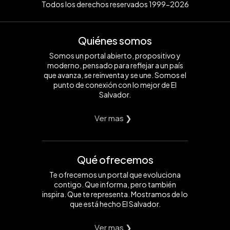
Todos los derechos reservados 1999-2026
Quiénes somos
Somos un portal abierto, propositivo y
moderno, pensado para reflejar a un país
que avanza, se reinventa y se une. Somos el
punto de conexión con lo mejor de El
Salvador.
Ver mas ❯
Qué ofrecemos
Te ofrecemos un portal que evoluciona
contigo. Que informa, pero también
inspira. Que te representa. Mostramos de lo
que está hecho El Salvador.
Ver mas ❯