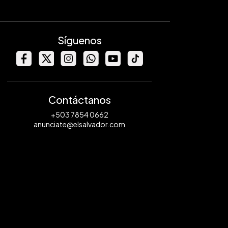
Síguenos
Contáctanos
+503 7854 0662
anunciate@elsalvador.com