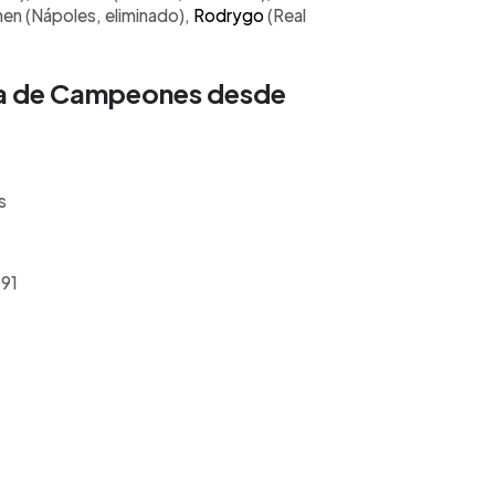
hen (Nápoles, eliminado),
Rodrygo
(Real
ga de Campeones desde
s
 91