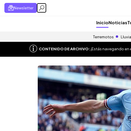
Newsletter
Inicio
Noticias
T
Terremotos
Lluvi
CONTENIDO DE ARCHIVO:
¡Estás navegando en el