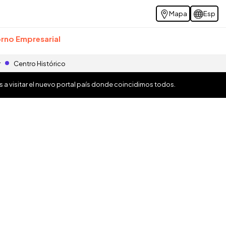
Mapa
Esp
rno Empresarial
r
Centro Histórico
os a visitar el nuevo portal país donde coincidimos todos.