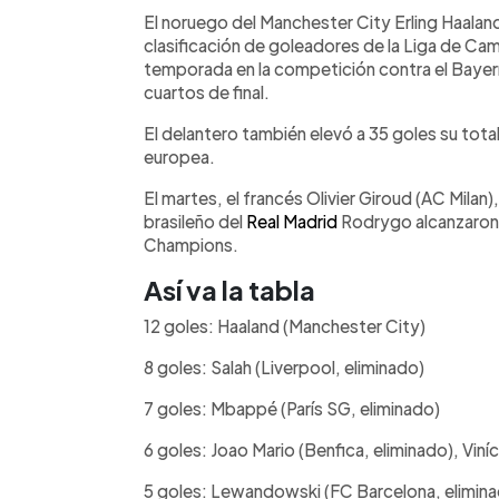
Facebook
Twitter
►
Escuchar artículo
El noruego del Manchester City Erling Haaland
clasificación de goleadores de la Liga de Ca
temporada en la competición contra el Bayern
cuartos de final.
El delantero también elevó a 35 goles su tot
europea.
El martes, el francés Olivier Giroud (AC Milan)
brasileño del
Real Madrid
Rodrygo alcanzaron 
Champions.
Así va la tabla
12 goles: Haaland (Manchester City)
8 goles: Salah (Liverpool, eliminado)
7 goles: Mbappé (París SG, eliminado)
6 goles: Joao Mario (Benfica, eliminado), Viníc
5 goles: Lewandowski (FC Barcelona, eliminado