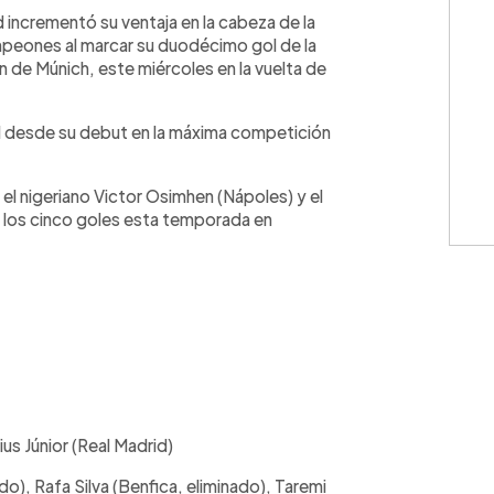
WhatsApp
Copiar link
 incrementó su ventaja en la cabeza de la
mpeones al marcar su duodécimo gol de la
 de Múnich, este miércoles en la vuelta de
al desde su debut en la máxima competición
, el nigeriano Victor Osimhen (Nápoles) y el
los cinco goles esta temporada en
ius Júnior (Real Madrid)
), Rafa Silva (Benfica, eliminado), Taremi