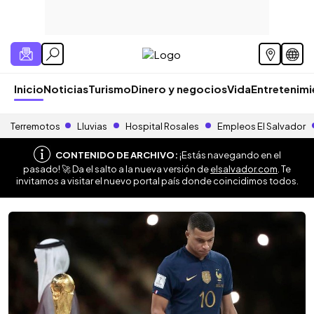
Inicio
Noticias
Turismo
Dinero y negocios
Vida
Entretenim
Terremotos
Lluvias
Hospital Rosales
Empleos El Salvador
CONTENIDO DE ARCHIVO:
¡Estás navegando en el
pasado! 🚀 Da el salto a la nueva versión de
elsalvador.com
. Te
invitamos a visitar el nuevo portal país donde coincidimos todos.