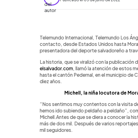
0:00
Facebook
Twitter
►
Escuchar artículo
Telemundo Internacional, Telemundo Los Ánge
contacto, desde Estados Unidos hasta Moraz
presentadora del deporte salvadoreño a trav
La historia, que se viralizó con la publicació
elsalvador.com
, llamó la atención de estos m
hasta el cantón Pedernal, en el municipio de Ch
diez años.
Michell, la niña locutora de Mo
“Nos sentimos muy contentos con la visita de
hemos ido subiendo peldaño a peldaño”, co
Michell.Antes de que se diera a conocer la his
más de dos mil. Después de varios reportajes
mil seguidores.