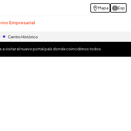
Mapa
Esp
rno Empresarial
r
Centro Histórico
os a visitar el nuevo portal país donde coincidimos todos.