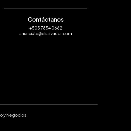
Contáctanos
+503 7854 0662
anunciate@elsalvador.com
ro y Negocios