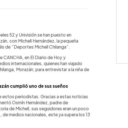
WhatsApp
Copiar link
les 52 y Univisión se han puesto en
án, con Michell Hernández, la pequeña
és de “Deportes Michell Chilanga”.
n de CANCHA, en El Diario de Hoy y
edios internacionales, quienes han viajado
ilanga, Morazán; para entrevistar a la niña de
razán cumplió uno de sus sueños
 estos periodistas. Gracias a estas noticias
mentó Osmín Hernández, padre de
toria de Michell, sus seguidores eran un poco
, de medios nacionales, este ya supera los 13