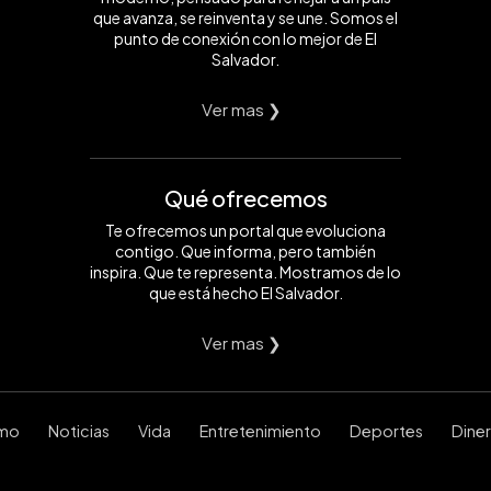
que avanza, se reinventa y se une. Somos el
punto de conexión con lo mejor de El
Salvador.
Ver mas ❯
Qué ofrecemos
Te ofrecemos un portal que evoluciona
contigo. Que informa, pero también
inspira. Que te representa. Mostramos de lo
que está hecho El Salvador.
Ver mas ❯
smo
Noticias
Vida
Entretenimiento
Deportes
Dine