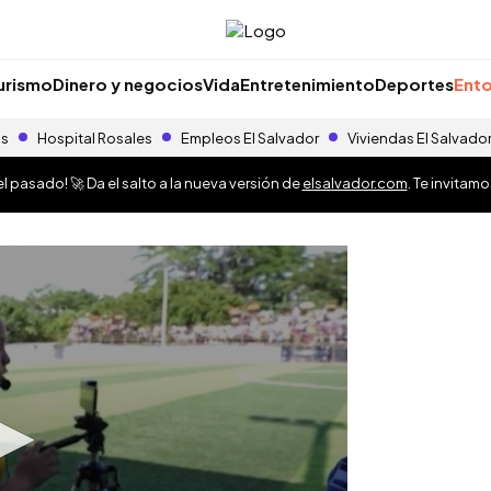
urismo
Dinero y negocios
Vida
Entretenimiento
Deportes
Ento
as
Hospital Rosales
Empleos El Salvador
Viviendas El Salvado
 pasado! 🚀 Da el salto a la nueva versión de
elsalvador.com
. Te invitam