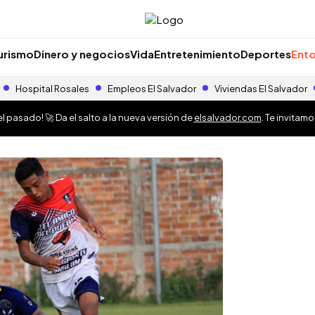
urismo
Dinero y negocios
Vida
Entretenimiento
Deportes
Ento
Hospital Rosales
Empleos El Salvador
Viviendas El Salvador
 pasado! 🚀 Da el salto a la nueva versión de
elsalvador.com
. Te invitam