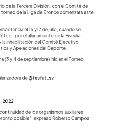
WhatsApp
Copiar link
io de la Tercera División, con el Comité de
el torneo de la Liga de Bronce comenzará este
ompetencia el 16 y17 de julio, cuando se
tbol, por el allanamiento de la Fiscalía
y la inhabilitación del Comité Ejecutivo
, Ética y Apelaciones del Deporte.
a (3 y 4 de septiembre) inician el Torneo
ularizadora de
@fesfut_sv
.
1, 2022
continuidad de los organismos auxiliares
s pronto posible", expresó Roberto Campos,