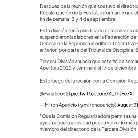
Facebook
Twitter
►
Escuchar artículo
Después de la reunión que sostuvo el director
Regularización de la Fesfut, informaron que 
fin de semana, 3 y 4 de septiembre.
Esta división tenía planificado comenzar su c
suspendieron las labores en la Federación de fú
General de la República al edificio federativo 
anterior, por parte del Tribunal de Disciplina
Tercera División anuncia que este fin de seman
Apertura 2022 y terminará el 17 de diciembre.
Esto luego de la reunión con la Comisión Reg
@Fanaticos21
pic.twitter.com/YL71lJFc7X
— Milton Aparicio (@miltonaparicio)
August 3
"Que la Comisión Regularizadora permita una 
ayuda a que la actividad pueda volver lo má
miembro del directorio de la Tercera División.