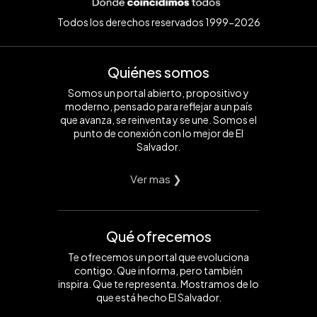
Todos los derechos reservados 1999-2026
Quiénes somos
Somos un portal abierto, propositivo y
moderno, pensado para reflejar a un país
que avanza, se reinventa y se une. Somos el
punto de conexión con lo mejor de El
Salvador.
Ver mas ❯
Qué ofrecemos
Te ofrecemos un portal que evoluciona
contigo. Que informa, pero también
inspira. Que te representa. Mostramos de lo
que está hecho El Salvador.