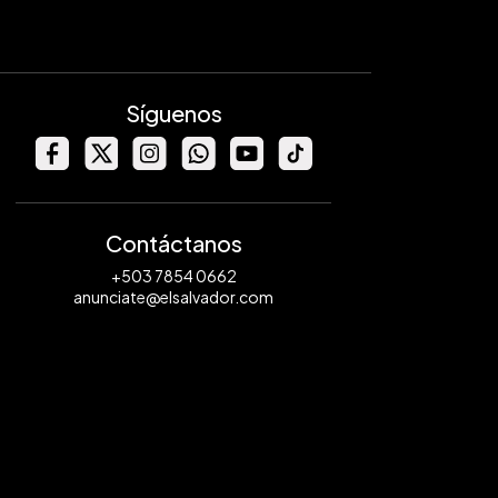
Síguenos
Contáctanos
+503 7854 0662
anunciate@elsalvador.com