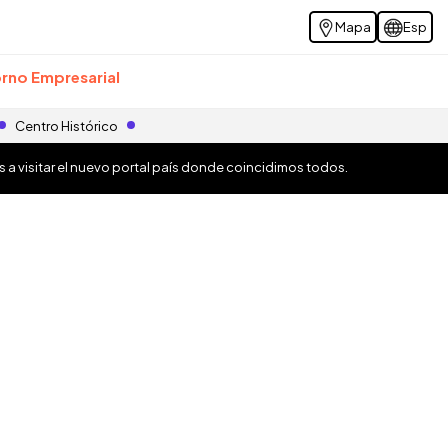
Mapa
Esp
rno Empresarial
Centro Histórico
os a visitar el nuevo portal país donde coincidimos todos.