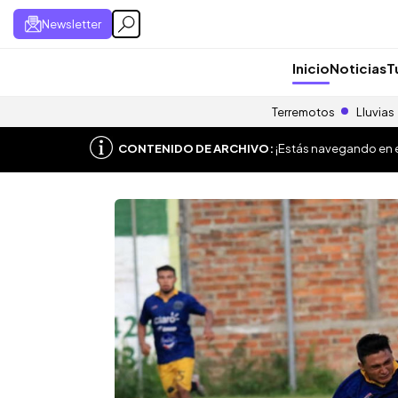
Newsletter
Inicio
Noticias
T
Terremotos
Lluvias
CONTENIDO DE ARCHIVO:
¡Estás navegando en el