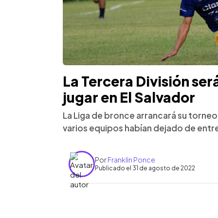
La Tercera División ser
jugar en El Salvador
La Liga de bronce arrancará su torneo
varios equipos habían dejado de entre
Por
Franklin Ponce
Publicado el 31 de agosto de 2022
0:00