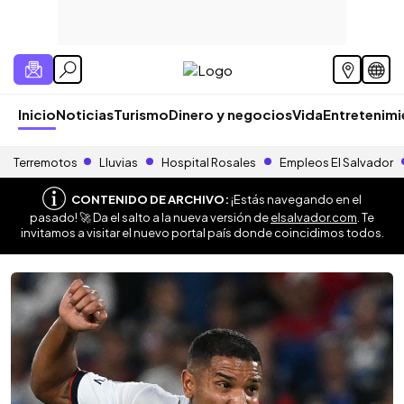
Inicio
Noticias
Turismo
Dinero y negocios
Vida
Entretenim
Terremotos
Lluvias
Hospital Rosales
Empleos El Salvador
CONTENIDO DE ARCHIVO:
¡Estás navegando en el
pasado! 🚀 Da el salto a la nueva versión de
elsalvador.com
. Te
invitamos a visitar el nuevo portal país donde coincidimos todos.