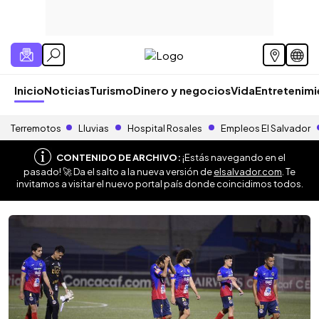
Inicio
Noticias
Turismo
Dinero y negocios
Vida
Entretenim
Terremotos
Lluvias
Hospital Rosales
Empleos El Salvador
CONTENIDO DE ARCHIVO:
¡Estás navegando en el
pasado! 🚀 Da el salto a la nueva versión de
elsalvador.com
. Te
invitamos a visitar el nuevo portal país donde coincidimos todos.