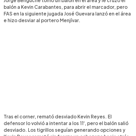
Jorge Benguche tomó un balón en el área y le cruzó el
balón a Kevin Carabantes, para abrir el marcador, pero
FAS en la siguiente jugada José Guevara lanzó en el área
e hizo desviar al portero Menjívar.
Tras el corner, remató desviado Kevin Reyes. El
defensor lo volvió a intentar a los 11', pero el balón salió
desviado. Los tigrillos seguían generando opciones y