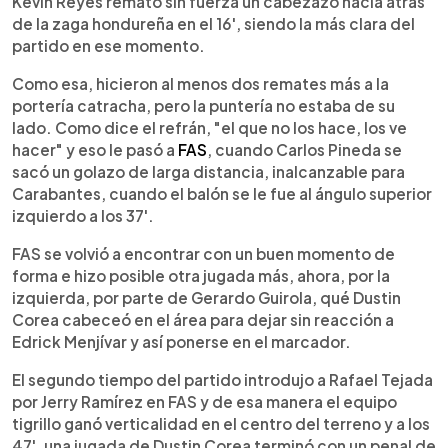
Kevin Reyes remató sin fuerza un cabezazo hacia atrás
de la zaga hondureña en el 16', siendo la más clara del
partido en ese momento.
Como esa, hicieron al menos dos remates más a la
portería catracha, pero la puntería no estaba de su
lado. Como dice el refrán, "el que no los hace, los ve
hacer" y eso le pasó a
FAS
, cuando Carlos Pineda se
sacó un golazo de larga distancia, inalcanzable para
Carabantes, cuando el balón se le fue al ángulo superior
izquierdo a los 37'.
FAS se volvió a encontrar con un buen momento de
forma e hizo posible otra jugada más, ahora, por la
izquierda, por parte de Gerardo Guirola, qué Dustin
Corea cabeceó en el área para dejar sin reacción a
Edrick Menjívar y así ponerse en el marcador.
El segundo tiempo del partido introdujo a Rafael Tejada
por Jerry Ramírez en FAS y de esa manera el equipo
tigrillo ganó verticalidad en el centro del terreno y a los
47', una jugada de Dustin Corea terminó con un penal de