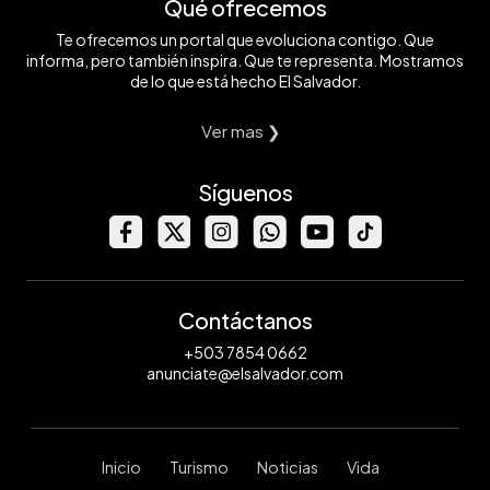
Qué ofrecemos
Te ofrecemos un portal que evoluciona contigo. Que
informa, pero también inspira. Que te representa. Mostramos
de lo que está hecho El Salvador.
Ver mas ❯
Síguenos
Contáctanos
+503 7854 0662
anunciate@elsalvador.com
Inicio
Turismo
Noticias
Vida