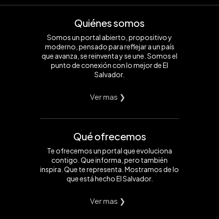
Quiénes somos
Somos un portal abierto, propositivo y
moderno, pensado para reflejar a un país
que avanza, se reinventa y se une. Somos el
punto de conexión con lo mejor de El
Salvador.
Ver mas ❯
Qué ofrecemos
Te ofrecemos un portal que evoluciona
contigo. Que informa, pero también
inspira. Que te representa. Mostramos de lo
que está hecho El Salvador.
Ver mas ❯