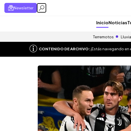
Newsletter
Inicio
Noticias
T
Terremotos
Lluvi
CONTENIDO DE ARCHIVO:
¡Estás navegando en el