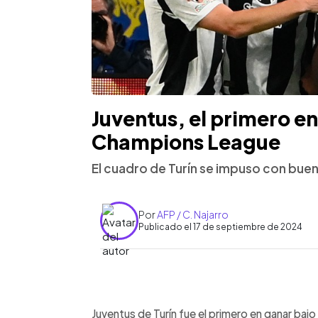
Juventus, el primero en
Champions League
El cuadro de Turín se impuso con buen
Por
AFP / C. Najarro
Publicado el 17 de septiembre de 2024
0:00
Facebook
Twitter
►
Escuchar artículo
Juventus de Turín fue el primero en ganar baj