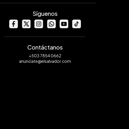
Síguenos
Contáctanos
+503 7854 0662
anunciate@elsalvador.com