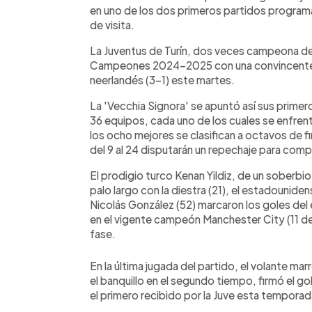
en uno de los dos primeros partidos programad
de visita.
La Juventus de Turín, dos veces campeona de
Campeones 2024-2025 con una convincente v
neerlandés (3-1) este martes.
La 'Vecchia Signora' se apuntó así sus prime
36 equipos, cada uno de los cuales se enfrenta
los ocho mejores se clasifican a octavos de f
del 9 al 24 disputarán un repechaje para comp
El prodigio turco Kenan Yildiz, de un soberbio
palo largo con la diestra (21), el estadounid
Nicolás González (52) marcaron los goles del
en el vigente campeón Manchester City (11 de d
fase.
En la última jugada del partido, el volante ma
el banquillo en el segundo tiempo, firmó el go
el primero recibido por la Juve esta temporad