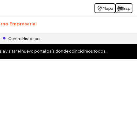
Mapa
Esp
rno Empresarial
r
Centro Histórico
os a visitar el nuevo portal país donde coincidimos todos.