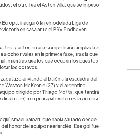
os; el otro fue el Aston Villa, que se impuso
 Europa, inauguró la remodelada Liga de
ictoria en casa ante el PSV Eindhoven
ros tres puntos en una competición ampliada a
 a ocho rivales en la primera fase, tras la que
inal, mientras que los que ocupen los puestos
letar los octavos.
 zapatazo enviando el balón a la escuadra del
ense Weston McKennie (27) y el argentino
 equipo dirigido por Thiago Motta, que tendrá
iciembre) a su principal rival en esta primera
rroquí Ismael Saibari, que había saltado desde
l del honor del equipo neerlandés. Ese gol fue
a.