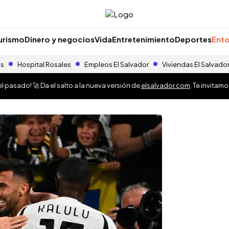
urismo
Dinero y negocios
Vida
Entretenimiento
Deportes
Ento
as
Hospital Rosales
Empleos El Salvador
Viviendas El Salvado
 pasado! 🚀 Da el salto a la nueva versión de
elsalvador.com
. Te invitam