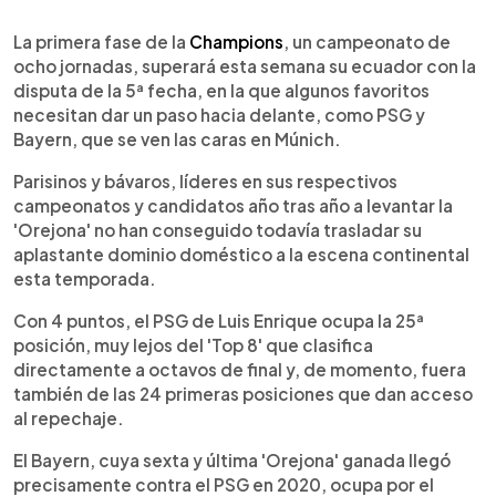
0:00
►
Escuchar artículo
La primera fase de la
Champions
, un campeonato de
ocho jornadas, superará esta semana su ecuador con la
disputa de la 5ª fecha, en la que algunos favoritos
necesitan dar un paso hacia delante, como PSG y
Bayern, que se ven las caras en Múnich.
Parisinos y bávaros, líderes en sus respectivos
campeonatos y candidatos año tras año a levantar la
'Orejona' no han conseguido todavía trasladar su
aplastante dominio doméstico a la escena continental
esta temporada.
Con 4 puntos, el PSG de Luis Enrique ocupa la 25ª
posición, muy lejos del 'Top 8' que clasifica
directamente a octavos de final y, de momento, fuera
también de las 24 primeras posiciones que dan acceso
al repechaje.
El Bayern, cuya sexta y última 'Orejona' ganada llegó
precisamente contra el PSG en 2020, ocupa por el