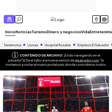
Inicio
Noticias
Turismo
Dinero y negocios
Vida
Entretenim
Terremotos
Lluvias
Hospital Rosales
Empleos El Salvador
CONTENIDO DE ARCHIVO:
¡Estás navegando en el
pasado! 🚀 Da el salto a la nueva versión de
elsalvador.com
. Te
invitamos a visitar el nuevo portal país donde coincidimos todos.