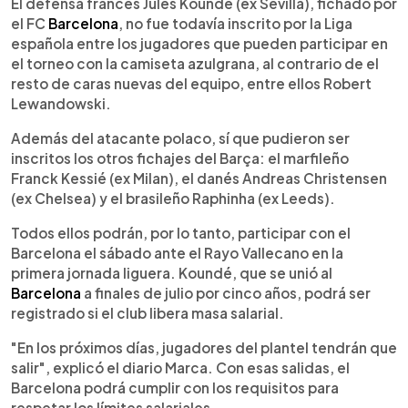
Escuchar artículo
El defensa francés Jules Koundé (ex Sevilla), fichado por
el FC
Barcelona
, no fue todavía inscrito por la Liga
española entre los jugadores que pueden participar en
el torneo con la camiseta azulgrana, al contrario de el
resto de caras nuevas del equipo, entre ellos Robert
Lewandowski.
Además del atacante polaco, sí que pudieron ser
inscritos los otros fichajes del Barça: el marfileño
Franck Kessié (ex Milan), el danés Andreas Christensen
(ex Chelsea) y el brasileño Raphinha (ex Leeds).
Todos ellos podrán, por lo tanto, participar con el
Barcelona el sábado ante el Rayo Vallecano en la
primera jornada liguera. Koundé, que se unió al
Barcelona
a finales de julio por cinco años, podrá ser
registrado si el club libera masa salarial.
"En los próximos días, jugadores del plantel tendrán que
salir", explicó el diario Marca. Con esas salidas, el
Barcelona podrá cumplir con los requisitos para
respetar los límites salariales.