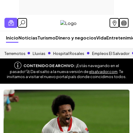
Inicio
Noticias
Turismo
Dinero y negocios
Vida
Entretenim
Terremotos
Lluvias
Hospital Rosales
Empleos El Salvador
CONTENIDO DE ARCHIVO:
¡Estás navegando en el
pasado! 🚀 Da el salto a la nueva versión de
elsalvador.com
. Te
invitamos a visitar el nuevo portal país donde coincidimos todos.