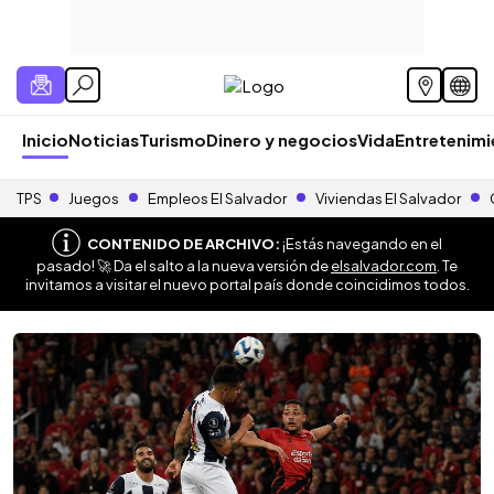
Inicio
Noticias
Turismo
Dinero y negocios
Vida
Entretenim
TPS
Juegos
Empleos El Salvador
Viviendas El Salvador
CONTENIDO DE ARCHIVO:
¡Estás navegando en el
pasado! 🚀 Da el salto a la nueva versión de
elsalvador.com
. Te
invitamos a visitar el nuevo portal país donde coincidimos todos.