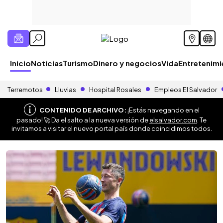
Inicio
Noticias
Turismo
Dinero y negocios
Vida
Entretenim
Terremotos
Lluvias
Hospital Rosales
Empleos El Salvador
CONTENIDO DE ARCHIVO:
¡Estás navegando en el
pasado! 🚀 Da el salto a la nueva versión de
elsalvador.com
. Te
invitamos a visitar el nuevo portal país donde coincidimos todos.