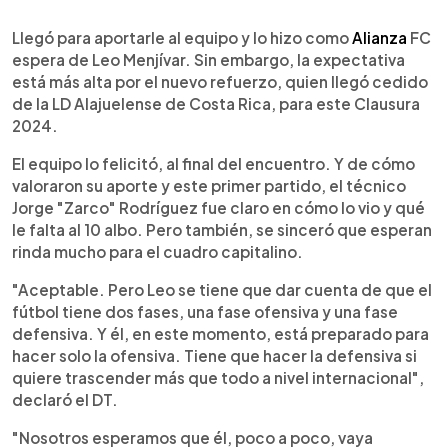
0:00
►
Escuchar artículo
Llegó para aportarle al equipo y lo hizo como
Alianza
FC
espera de Leo Menjívar. Sin embargo, la expectativa
está más alta por el nuevo refuerzo, quien llegó cedido
de la LD Alajuelense de Costa Rica, para este Clausura
2024.
El equipo lo felicitó, al final del encuentro. Y de cómo
valoraron su aporte y este primer partido, el técnico
Jorge "Zarco" Rodríguez fue claro en cómo lo vio y qué
le falta al 10 albo. Pero también, se sinceró que esperan
rinda mucho para el cuadro capitalino.
"Aceptable. Pero Leo se tiene que dar cuenta de que el
fútbol tiene dos fases, una fase ofensiva y una fase
defensiva. Y él, en este momento, está preparado para
hacer solo la ofensiva. Tiene que hacer la defensiva si
quiere trascender más que todo a nivel internacional",
declaró el DT.
"Nosotros esperamos que él, poco a poco, vaya