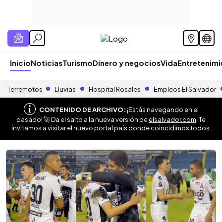
Inicio
Noticias
Turismo
Dinero y negocios
Vida
Entretenim
Terremotos
Lluvias
Hospital Rosales
Empleos El Salvador
CONTENIDO DE ARCHIVO:
¡Estás navegando en el
pasado! 🚀 Da el salto a la nueva versión de
elsalvador.com
. Te
invitamos a visitar el nuevo portal país donde coincidimos todos.