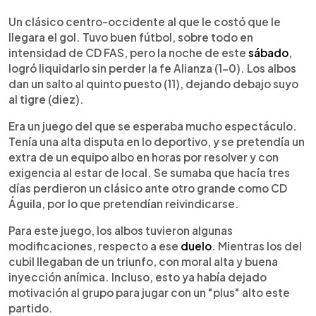
0:00
►
Escuchar artículo
Un clásico centro-occidente al que le costó que le
llegara el gol. Tuvo buen fútbol, sobre todo en
intensidad de CD FAS, pero la noche de este
sábado
,
logró liquidarlo sin perder la fe Alianza (1-0). Los albos
dan un salto al quinto puesto (11), dejando debajo suyo
al tigre (diez).
Era un juego del que se esperaba mucho espectáculo.
Tenía una alta disputa en lo deportivo, y se pretendía un
extra de un equipo albo en horas por resolver y con
exigencia al estar de local. Se sumaba que hacía tres
días perdieron un clásico ante otro grande como CD
Águila, por lo que pretendían reivindicarse.
Para este juego, los albos tuvieron algunas
modificaciones, respecto a ese
duelo
. Mientras los del
cubil llegaban de un triunfo, con moral alta y buena
inyección anímica. Incluso, esto ya había dejado
motivación al grupo para jugar con un "plus" alto este
partido.