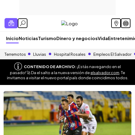
Inicio
Noticias
Turismo
Dinero y negocios
Vida
Entretenim
Terremotos
Lluvias
Hospital Rosales
Empleos El Salvador
CONTENIDO DE ARCHIVO:
¡Estás navegando en el
pasado! 🚀 Da el salto a la nueva versión de
elsalvador.com
. Te
invitamos a visitar el nuevo portal país donde coincidimos todos.