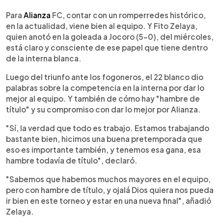
0:00
►
Escuchar artículo
Para
Alianza
FC, contar con un romperredes histórico,
en la actualidad, viene bien al equipo. Y Fito Zelaya,
quien anotó en la goleada a Jocoro (5-0), del miércoles,
está claro y consciente de ese papel que tiene dentro
de la interna blanca.
Luego del triunfo ante los fogoneros, el 22 blanco dio
palabras sobre la competencia en la interna por dar lo
mejor al equipo. Y también de cómo hay "hambre de
título" y su compromiso con dar lo mejor por Alianza.
"Sí, la verdad que todo es trabajo. Estamos trabajando
bastante bien, hicimos una buena pretemporada que
eso es importante también, y tenemos esa gana, esa
hambre todavía de título", declaró.
"Sabemos que habemos muchos mayores en el equipo,
pero con hambre de título, y ojalá Dios quiera nos pueda
ir bien en este torneo y estar en una nueva final", añadió
Zelaya.