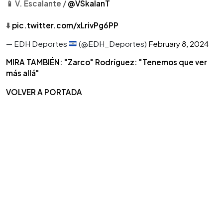
📱 V. Escalante /
@VSkalanT
⬇️
pic.twitter.com/xLrivPg6PP
— EDH Deportes
(@EDH_Deportes)
February 8, 2024
MIRA TAMBIÉN: "Zarco" Rodríguez: "Tenemos que ver
más allá"
VOLVER A PORTADA