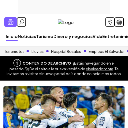
Inicio
Noticias
Turismo
Dinero y negocios
Vida
Entretenim
Terremotos
Lluvias
Hospital Rosales
Empleos El Salvador
CONTENIDO DE ARCHIVO:
¡Estás navegando en el
pasado! 🚀 Da el salto a la nueva versión de
elsalvador.com
. Te
invitamos a visitar el nuevo portal país donde coincidimos todos.