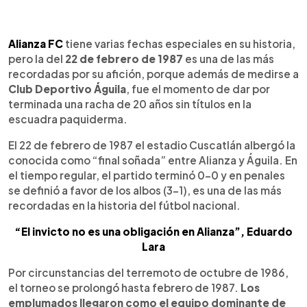
0:00
►
Escuchar artículo
Alianza FC
tiene varias fechas especiales en su historia,
pero la del
22 de febrero de 1987
es una de las más
recordadas por su afición, porque además de medirse a
Club Deportivo Águila
, fue el momento de dar por
terminada una racha de 20 años sin títulos en la
escuadra paquiderma.
El 22 de febrero de 1987 el estadio Cuscatlán albergó la
conocida como “final soñada” entre Alianza y Águila. En
el tiempo regular, el partido terminó 0-0 y en penales
se definió a favor de los albos (3-1), es una de las más
recordadas en la historia del fútbol nacional.
“El invicto no es una obligación en Alianza”, Eduardo
Lara
Por circunstancias del terremoto de octubre de 1986,
el torneo se prolongó hasta febrero de 1987.
Los
emplumados llegaron como el equipo dominante de