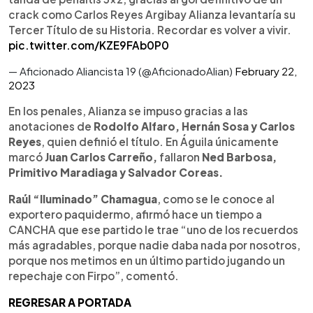
crack como Carlos Reyes Argibay Alianza levantaría su
Tercer Título de su Historia. Recordar es volver a vivir.
pic.twitter.com/KZE9FAb0P0
— Aficionado Aliancista 19 (@AficionadoAlian)
February 22,
2023
En los penales, Alianza se impuso gracias a las
anotaciones de
Rodolfo Alfaro, Hernán Sosa y Carlos
Reyes
, quien definió el título. En Águila únicamente
marcó
Juan Carlos Carreño,
fallaron
Ned Barbosa,
Primitivo Maradiaga y Salvador Coreas.
Raúl “Iluminado” Chamagua
, como se le conoce al
exportero paquidermo, afirmó hace un tiempo a
CANCHA que ese partido le trae “uno de los recuerdos
más agradables, porque nadie daba nada por nosotros,
porque nos metimos en un último partido jugando un
repechaje con Firpo”, comentó.
REGRESAR A PORTADA