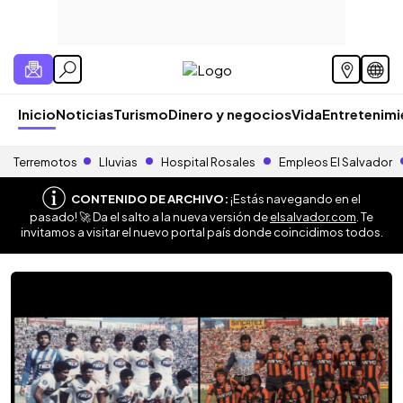
Inicio
Noticias
Turismo
Dinero y negocios
Vida
Entretenim
Terremotos
Lluvias
Hospital Rosales
Empleos El Salvador
CONTENIDO DE ARCHIVO:
¡Estás navegando en el
pasado! 🚀 Da el salto a la nueva versión de
elsalvador.com
. Te
invitamos a visitar el nuevo portal país donde coincidimos todos.