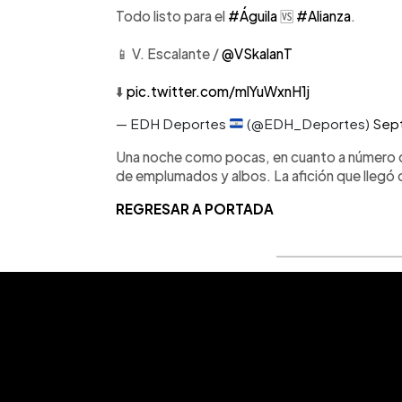
Todo listo para el
#Águila
🆚️
#Alianza
.
📱 V. Escalante /
@VSkalanT
⬇️
pic.twitter.com/mlYuWxnH1j
— EDH Deportes
(@EDH_Deportes)
Sept
Una noche como pocas, en cuanto a número 
de emplumados y albos. La afición que llegó 
REGRESAR A PORTADA