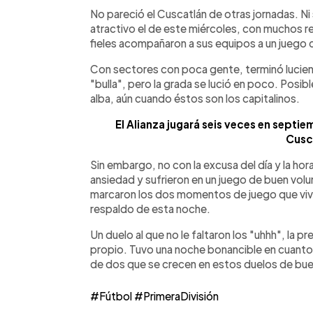
Facebook
Twitter
►
Escuchar artículo
No pareció el Cuscatlán de otras jornadas. Ni 
atractivo el de este miércoles, con muchos re
fieles acompañaron a sus equipos a un juego 
Con sectores con poca gente, terminó lucien
"bulla", pero la grada se lució en poco. Po
alba, aún cuando éstos son los capitalinos.
El Alianza jugará seis veces en septie
Cusc
Sin embargo, no con la excusa del día y la hor
ansiedad y sufrieron en un juego de buen volu
marcaron los dos momentos de juego que vive 
respaldo de esta noche.
Un duelo al que no le faltaron los "uhhh", la p
propio. Tuvo una noche bonancible en cuanto 
de dos que se crecen en estos duelos de buen
#Fútbol
#PrimeraDivisión