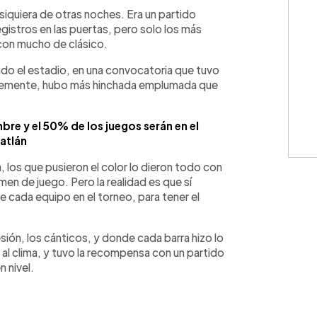
WhatsApp
Copiar link
siquiera de otras noches. Era un partido
gistros en las puertas, pero solo los más
con mucho de clásico.
do el estadio, en una convocatoria que tuvo
siblemente, hubo más hinchada emplumada que
mbre y el 50% de los juegos serán en el
atlán
a, los que pusieron el color lo dieron todo con
men de juego. Pero la realidad es que sí
cada equipo en el torneo, para tener el
resión, los cánticos, y donde cada barra hizo lo
al clima, y tuvo la recompensa con un partido
 nivel.