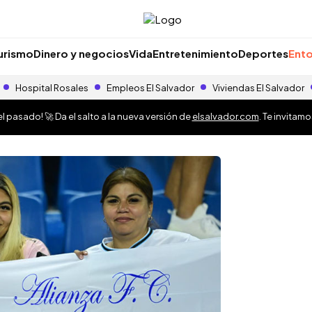
urismo
Dinero y negocios
Vida
Entretenimiento
Deportes
Ento
Hospital Rosales
Empleos El Salvador
Viviendas El Salvador
 pasado! 🚀 Da el salto a la nueva versión de
elsalvador.com
. Te invitam