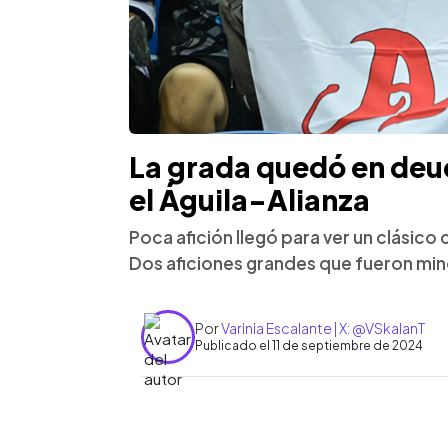
La grada quedó en deud
el Águila-Alianza
Poca afición llegó para ver un clásico 
Dos aficiones grandes que fueron mi
Por
Varinia Escalante | X: @VSkalanT
Publicado el 11 de septiembre de 2024
0:00