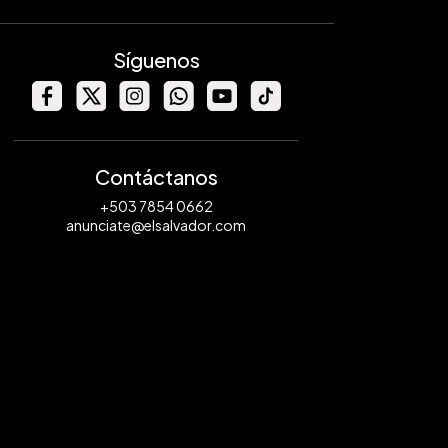
Síguenos
Contáctanos
+503 7854 0662
anunciate@elsalvador.com