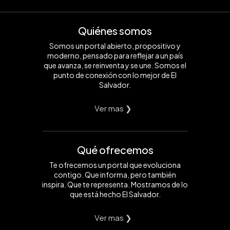
Quiénes somos
Somos un portal abierto, propositivo y
moderno, pensado para reflejar a un país
que avanza, se reinventa y se une. Somos el
punto de conexión con lo mejor de El
Salvador.
Ver mas ❯
Qué ofrecemos
Te ofrecemos un portal que evoluciona
contigo. Que informa, pero también
inspira. Que te representa. Mostramos de lo
que está hecho El Salvador.
Ver mas ❯