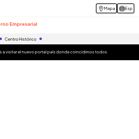
Mapa
Esp
rno Empresarial
Centro Histórico
os a visitar el nuevo portal país donde coincidimos todos.