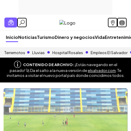
Inicio
Noticias
Turismo
Dinero y negocios
Vida
Entretenim
Terremotos
Lluvias
Hospital Rosales
Empleos El Salvador
CONTENIDO DE ARCHIVO:
¡Estás navegando en el
pasado! 🚀 Da el salto a la nueva versión de
elsalvador.com
. Te
invitamos a visitar el nuevo portal país donde coincidimos todos.