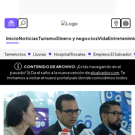
Inicio
Noticias
Turismo
Dinero y negocios
Vida
Entretenim
Terremotos
Lluvias
Hospital Rosales
Empleos El Salvador
CONTENIDO DE ARCHIVO:
¡Estás navegando en el
pasado! 🚀 Da el salto a la nueva versión de
elsalvador.com
. Te
invitamos a visitar el nuevo portal país donde coincidimos todos.