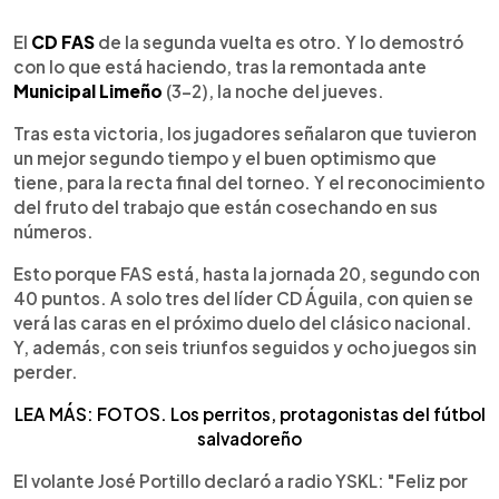
0:00
►
Escuchar artículo
El
CD FAS
de la segunda vuelta es otro. Y lo demostró
con lo que está haciendo, tras la remontada ante
Municipal Limeño
(3-2), la noche del jueves.
Tras esta victoria, los jugadores señalaron que tuvieron
un mejor segundo tiempo y el buen optimismo que
tiene, para la recta final del torneo. Y el reconocimiento
del fruto del trabajo que están cosechando en sus
números.
Esto porque FAS está, hasta la jornada 20, segundo con
40 puntos. A solo tres del líder CD Águila, con quien se
verá las caras en el próximo duelo del clásico nacional.
Y, además, con seis triunfos seguidos y ocho juegos sin
perder.
LEA MÁS: FOTOS. Los perritos, protagonistas del fútbol
salvadoreño
El volante José Portillo declaró a radio YSKL: "Feliz por