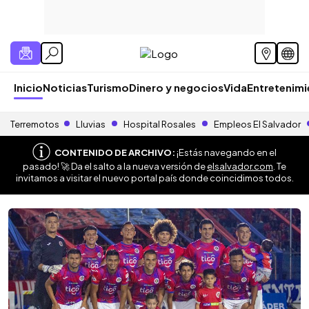
Inicio
Noticias
Turismo
Dinero y negocios
Vida
Entretenim
Terremotos
Lluvias
Hospital Rosales
Empleos El Salvador
CONTENIDO DE ARCHIVO:
¡Estás navegando en el
pasado! 🚀 Da el salto a la nueva versión de
elsalvador.com
. Te
invitamos a visitar el nuevo portal país donde coincidimos todos.