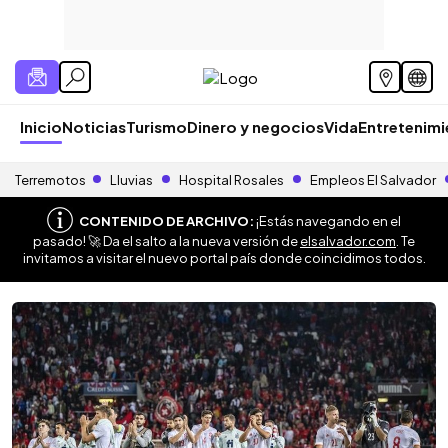
Inicio
Noticias
Turismo
Dinero y negocios
Vida
Entretenim
Terremotos
Lluvias
Hospital Rosales
Empleos El Salvador
CONTENIDO DE ARCHIVO:
¡Estás navegando en el
pasado! 🚀 Da el salto a la nueva versión de
elsalvador.com
. Te
invitamos a visitar el nuevo portal país donde coincidimos todos.