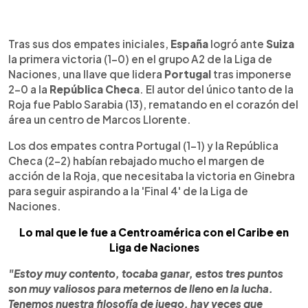
0:00
►
Escuchar artículo
Tras sus dos empates iniciales,
España
logró ante
Suiza
la primera victoria (1-0) en el grupo A2 de la Liga de
Naciones, una llave que lidera
Portugal
tras imponerse
2-0 a la
República Checa
. El autor del único tanto de la
Roja fue Pablo Sarabia (13), rematando en el corazón del
área un centro de Marcos Llorente.
Los dos empates contra Portugal (1-1) y la República
Checa (2-2) habían rebajado mucho el margen de
acción de la Roja, que necesitaba la victoria en Ginebra
para seguir aspirando a la 'Final 4' de la Liga de
Naciones.
Lo mal que le fue a Centroamérica con el Caribe en
Liga de Naciones
"Estoy muy contento, tocaba ganar, estos tres puntos
son muy valiosos para meternos de lleno en la lucha.
Tenemos nuestra filosofía de juego, hay veces que