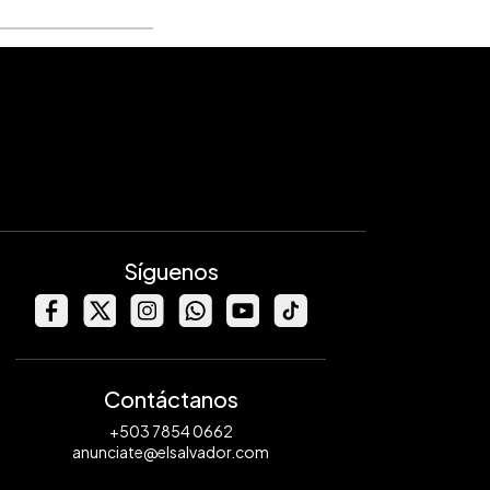
Síguenos
Contáctanos
+503 7854 0662
anunciate@elsalvador.com