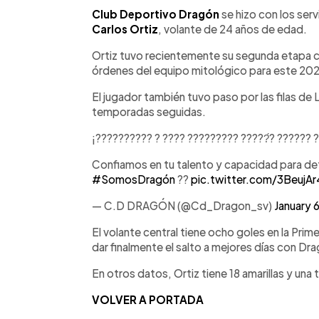
Facebook
Twitter
►
Escuchar artículo
Club Deportivo Dragón
se hizo con los serv
Carlos Ortiz
, volante de 24 años de edad.
Ortiz tuvo recientemente su segunda etapa c
órdenes del equipo mitológico para este 20
El jugador también tuvo paso por las filas de L
temporadas seguidas.
¡?????????? ? ???? ????????? ?????́? ?????? ?
Confiamos en tu talento y capacidad para def
#SomosDragón
??
pic.twitter.com/3BeujA
— C.D DRAGÓN (@Cd_Dragon_sv)
January 
El volante central tiene ocho goles en la Prim
dar finalmente el salto a mejores días con Dr
En otros datos, Ortiz tiene 18 amarillas y una t
VOLVER A PORTADA