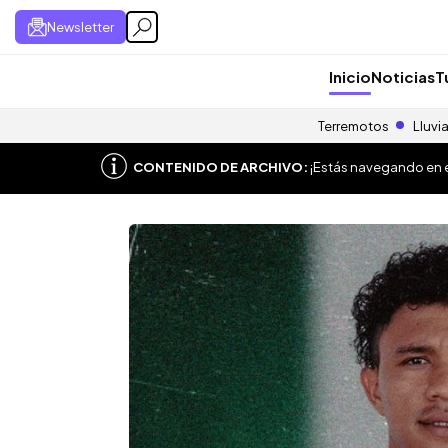
Newsletter
Inicio
Noticias
T
Terremotos
Lluvi
CONTENIDO DE ARCHIVO:
¡Estás navegando en el