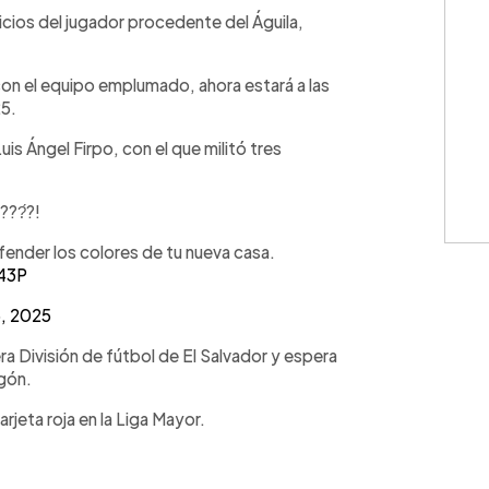
WhatsApp
Copiar link
icios del jugador procedente del Águila,
on el equipo emplumado, ahora estará a las
25.
uis Ángel Firpo, con el que militó tres
???́?!
ender los colores de tu nueva casa.
r43P
6, 2025
era División de fútbol de El Salvador y espera
agón.
arjeta roja en la Liga Mayor.