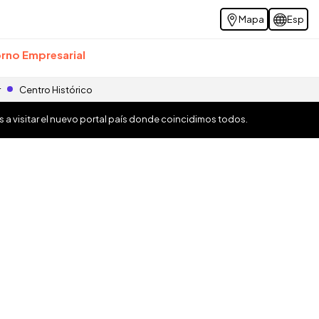
Mapa
Esp
rno Empresarial
r
Centro Histórico
os a visitar el nuevo portal país donde coincidimos todos.