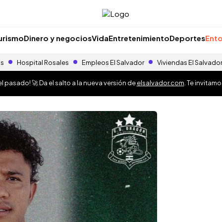
urismo
Dinero y negocios
Vida
Entretenimiento
Deportes
Ento
as
Hospital Rosales
Empleos El Salvador
Viviendas El Salvado
 pasado! 🚀 Da el salto a la nueva versión de
elsalvador.com
. Te invitam