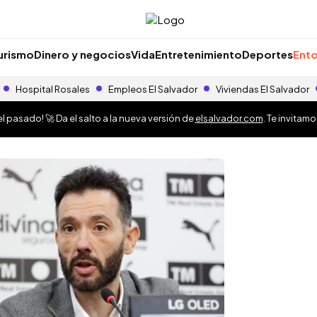
urismo
Dinero y negocios
Vida
Entretenimiento
Deportes
Ento
Hospital Rosales
Empleos El Salvador
Viviendas El Salvador
 pasado! 🚀 Da el salto a la nueva versión de
elsalvador.com
. Te invitam