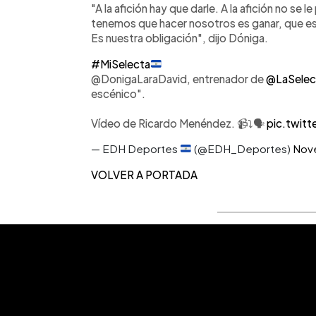
"A la afición hay que darle. A la afición no se 
tenemos que hacer nosotros es ganar, que es
Es nuestra obligación", dijo Dóniga.
#MiSelecta
@DonigaLaraDavid, entrenador de
@LaSelec
escénico".
Vídeo de Ricardo Menéndez. 📹⤵️🗣️
pic.twit
— EDH Deportes
(@EDH_Deportes)
Nov
VOLVER A PORTADA