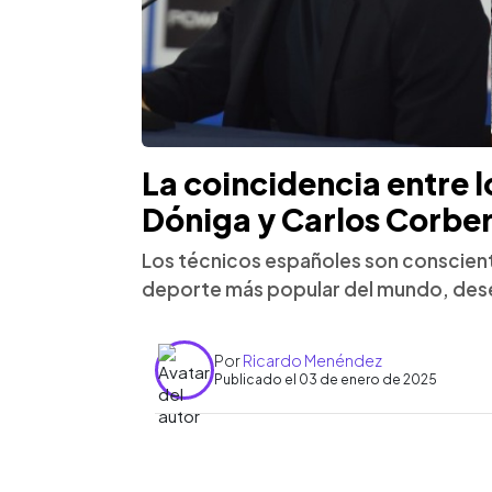
La coincidencia entre 
Dóniga y Carlos Corbe
Los técnicos españoles son consciente
deporte más popular del mundo, des
Por
Ricardo Menéndez
Publicado el 03 de enero de 2025
0:00