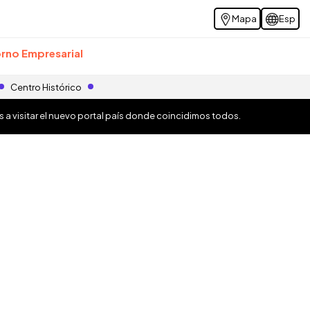
Mapa
Esp
rno Empresarial
Centro Histórico
os a visitar el nuevo portal país donde coincidimos todos.