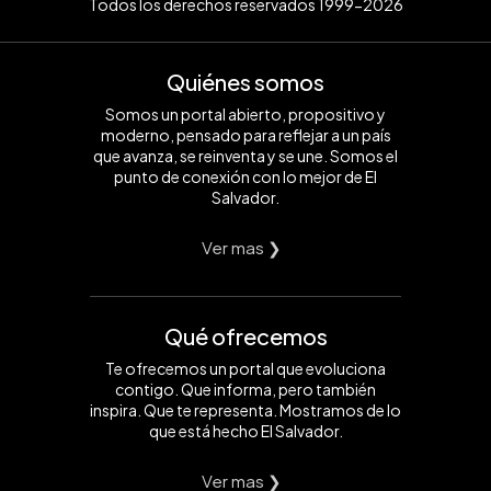
Todos los derechos reservados 1999-2026
Quiénes somos
Somos un portal abierto, propositivo y
moderno, pensado para reflejar a un país
que avanza, se reinventa y se une. Somos el
punto de conexión con lo mejor de El
Salvador.
Ver mas ❯
Qué ofrecemos
Te ofrecemos un portal que evoluciona
contigo. Que informa, pero también
inspira. Que te representa. Mostramos de lo
que está hecho El Salvador.
Ver mas ❯