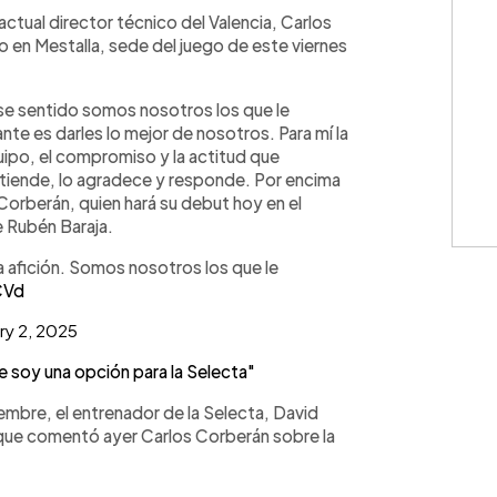
WhatsApp
Copiar link
 actual director técnico del Valencia, Carlos
o en Mestalla, sede del juego de este viernes
 ese sentido somos nosotros los que le
nte es darles lo mejor de nosotros. Para mí la
uipo, el compromiso y la actitud que
ntiende, lo agradece y responde. Por encima
 Corberán, quien hará su debut hoy en el
e Rubén Baraja.
a afición. Somos nosotros los que le
CVd
ry 2, 2025
e soy una opción para la Selecta"
embre, el entrenador de la Selecta, David
 que comentó ayer Carlos Corberán sobre la