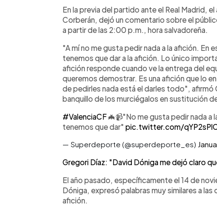
Facebook
Twitter
►
Escuchar artículo
En la previa del partido ante el Real Madrid, el
Corberán, dejó un comentario sobre el públic
a partir de las 2:00 p.m., hora salvadoreña.
"A mí no me gusta pedir nada a la afición. En
tenemos que dar a la afición. Lo único importa
afición responde cuando ve la entrega del eq
queremos demostrar. Es una afición que lo e
de pedirles nada está el darles todo", afirmó
banquillo de los murciégalos en sustitución d
#ValenciaCF
🦇📹"No me gusta pedir nada a l
tenemos que dar"
pic.twitter.com/qYP2sPl
— Superdeporte (@superdeporte_es)
Janua
Gregori Díaz: "David Dóniga me dejó claro qu
El año pasado, específicamente el 14 de novi
Dóniga, expresó palabras muy similares a las
afición.