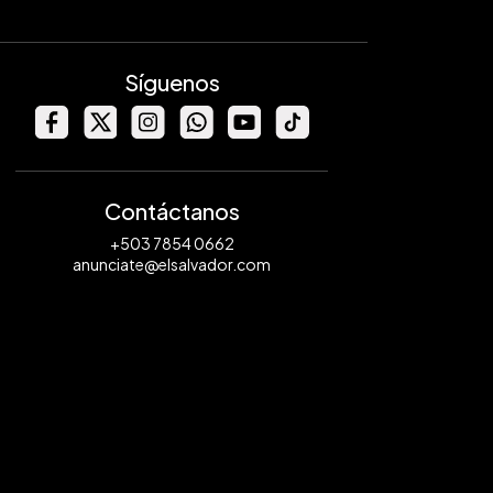
Síguenos
Contáctanos
+503 7854 0662
anunciate@elsalvador.com