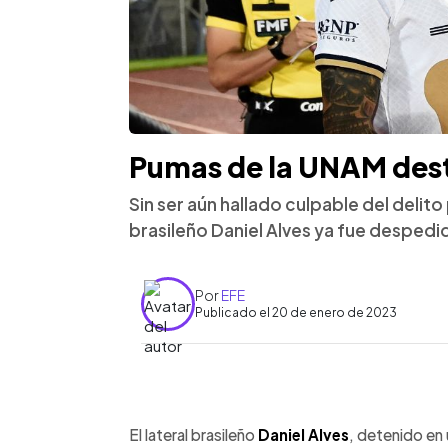
Pumas de la UNAM desti
Sin ser aún hallado culpable del delito 
brasileño Daniel Alves ya fue desped
Por
EFE
Publicado el 20 de enero de 2023
0:00
Facebook
Twitter
►
Escuchar artículo
El lateral brasileño
Daniel Alves
, detenido en 