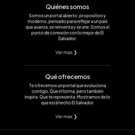
Quiénes somos
Somos un portal abierto, propositivo y
moderno, pensado para reflejar a un país
que avanza, se reinventa y se une. Somos el
punto de conexión con lo mejor de El
Salvador.
Ver mas ❯
Qué ofrecemos
Te ofrecemos un portal que evoluciona
contigo. Que informa, pero también
inspira. Que te representa. Mostramos de lo
que está hecho El Salvador.
Ver mas ❯