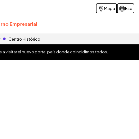
Mapa
Esp
rno Empresarial
r
Centro Histórico
os a visitar el nuevo portal país donde coincidimos todos.