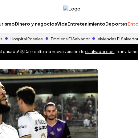
urismo
Dinero y negocios
Vida
Entretenimiento
Deportes
Ento
as
Hospital Rosales
Empleos El Salvador
Viviendas El Salvado
 pasado! 🚀 Da el salto a la nueva versión de
elsalvador.com
. Te invitam