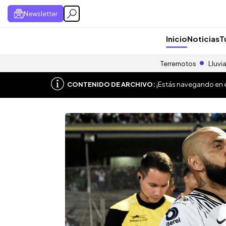
Newsletter
Inicio
Noticias
T
Terremotos
Lluvi
CONTENIDO DE ARCHIVO:
¡Estás navegando en el