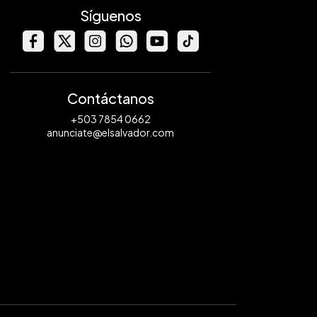
Síguenos
Contáctanos
+503 7854 0662
anunciate@elsalvador.com