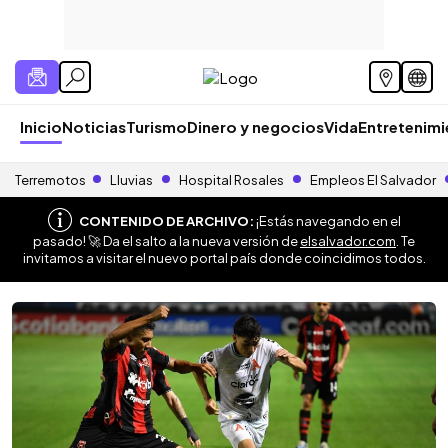
Inicio
Noticias
Turismo
Dinero y negocios
Vida
Entretenim
Terremotos
Lluvias
Hospital Rosales
Empleos El Salvador
CONTENIDO DE ARCHIVO:
¡Estás navegando en el
pasado! 🚀 Da el salto a la nueva versión de
elsalvador.com
. Te
invitamos a visitar el nuevo portal país donde coincidimos todos.