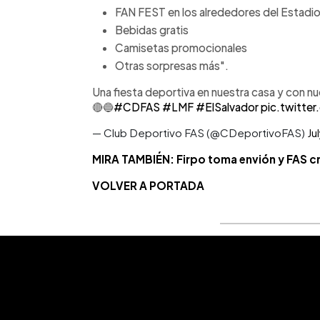
FAN FEST en los alrededores del Estadio 
Bebidas gratis
Camisetas promocionales
Otras sorpresas más".
Una fiesta deportiva en nuestra casa y con n
🔴🔵
#CDFAS
#LMF
#ElSalvador
pic.twitt
— Club Deportivo FAS (@CDeportivoFAS)
Ju
MIRA TAMBIÉN: Firpo toma envión y FAS 
VOLVER A PORTADA