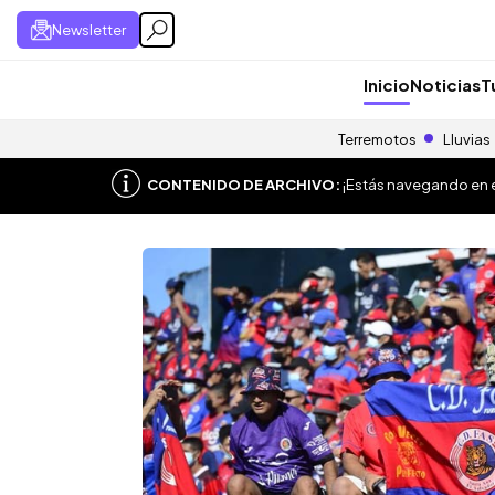
Newsletter
Inicio
Noticias
T
Terremotos
Lluvias
CONTENIDO DE ARCHIVO:
¡Estás navegando en el