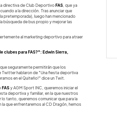
WhatsApp
Copiar link
la directiva de Club Deportivo
FAS
, que ya
cuando a la dirección. Tras anunciar que
n la pretemporada), luego han mencionado
la búsqueda de bus propio y mejorar las
ertemente al marketing deportivo para atraer
e clubes para FAS?": Edwin Sierra,
s que seguramente permitirán que los
 Twitter hablaron de "Una fiesta deportiva
eramos en el Quiteño!" dice un Twit.
o
FAS
y AGM Sport INC, queremos iniciar el
ta deportiva y familiar, en la que nuestros
r lo tanto, queremos comunicar que para la
en la que enfrentaremos al CD Dragón, hemos