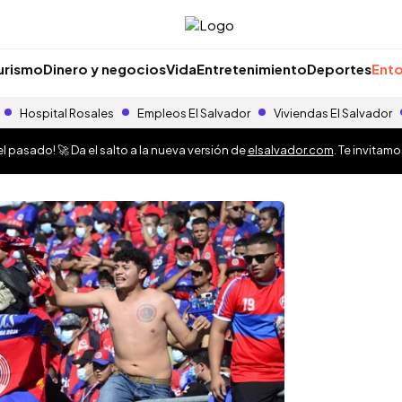
urismo
Dinero y negocios
Vida
Entretenimiento
Deportes
Ento
Hospital Rosales
Empleos El Salvador
Viviendas El Salvador
 pasado! 🚀 Da el salto a la nueva versión de
elsalvador.com
. Te invitam