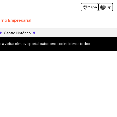
Mapa
Esp
rno Empresarial
Centro Histórico
os a visitar el nuevo portal país donde coincidimos todos.