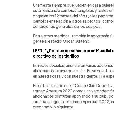
Facebook
Twitter
►
Escuchar artículo
Una fiesta siempre que juegen en casa quiere 
está realizando cambios tangibles y reales en 
pagarían los 12 meses del año (ya les pagaro
cambios en relación a otros aspectos, como 
condiciones generales de los equipos.
Entre otras medidas, también le apostarán fu
gente al estadio Óscar Quiteño.
LEER: "¿Por qué no soñar con un Mundial d
directivo de los tigrillos
En redes sociales, anunciaron varias accione
aficionados se acerquen más. En su cuenta de
en nuestra casa y con nuestra gente. ¡Te esp
En este se añade que: "Como Club Deportiv
torneo Apertura 2022 como una verdadera fies
aficionados disfruten apoyando a su club, po
jornada inaugural del torneo Apertura 2022, 
preparado lo siguiente: