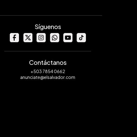
Síguenos
Contáctanos
+503 7854 0662
anunciate@elsalvador.com