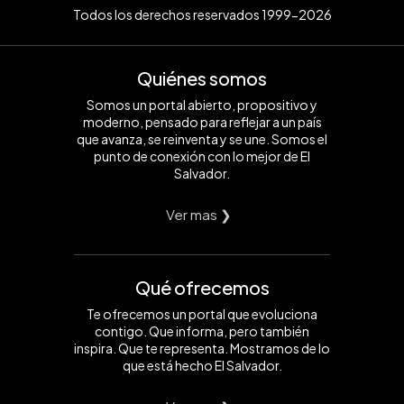
Todos los derechos reservados 1999-2026
Quiénes somos
Somos un portal abierto, propositivo y
moderno, pensado para reflejar a un país
que avanza, se reinventa y se une. Somos el
punto de conexión con lo mejor de El
Salvador.
Ver mas ❯
Qué ofrecemos
Te ofrecemos un portal que evoluciona
contigo. Que informa, pero también
inspira. Que te representa. Mostramos de lo
que está hecho El Salvador.