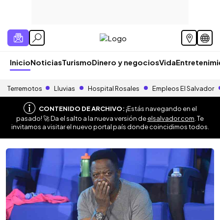
Inicio
Noticias
Turismo
Dinero y negocios
Vida
Entretenim
Terremotos
Lluvias
Hospital Rosales
Empleos El Salvador
CONTENIDO DE ARCHIVO:
¡Estás navegando en el
pasado! 🚀 Da el salto a la nueva versión de
elsalvador.com
. Te
invitamos a visitar el nuevo portal país donde coincidimos todos.