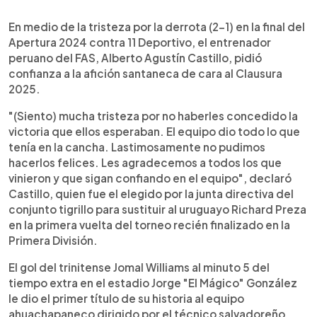
0:00
►
Escuchar artículo
En medio de la tristeza por la derrota (2-1) en la final del
Apertura 2024 contra 11 Deportivo, el entrenador
peruano del FAS, Alberto Agustín Castillo, pidió
confianza a la afición santaneca de cara al Clausura
2025.
"(Siento) mucha tristeza por no haberles concedido la
victoria que ellos esperaban. El equipo dio todo lo que
tenía en la cancha. Lastimosamente no pudimos
hacerlos felices. Les agradecemos a todos los que
vinieron y que sigan confiando en el equipo", declaró
Castillo, quien fue el elegido por la junta directiva del
conjunto tigrillo para sustituir al uruguayo Richard Preza
en la primera vuelta del torneo recién finalizado en la
Primera División.
El gol del trinitense Jomal Williams al minuto 5 del
tiempo extra en el estadio Jorge "El Mágico" González
le dio el primer título de su historia al equipo
ahuachapaneco dirigido por el técnico salvadoreño