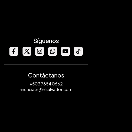
Síguenos
Contáctanos
+503 7854 0662
anunciate@elsalvador.com