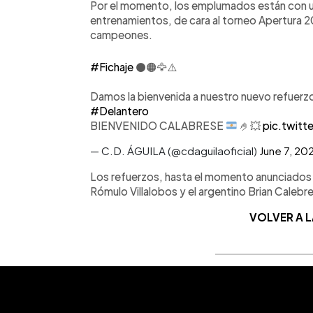
Por el momento, los emplumados están con un
entrenamientos, de cara al torneo Apertura 20
campeones.
#Fichaje
⚫🟠🦅⚠️
Damos la bienvenida a nuestro nuevo refuerzo
#Delantero
BIENVENIDO CALABRESE
🤌
💥
pic.twit
— C.D. ÁGUILA (@cdaguilaoficial)
June 7, 20
Los refuerzos, hasta el momento anunciados son
Rómulo Villalobos y el argentino Brian Calebr
VOLVER A 