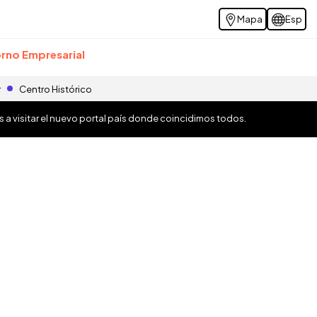
Mapa
Esp
rno Empresarial
r
Centro Histórico
os a visitar el nuevo portal país donde coincidimos todos.