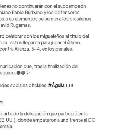
WhatsApp
Copiar link
quienes no continuarán con el subcampeón
mbiano Fabio Burbano y los defensores
s tres elementos se suman a los brasileños
 David Rugamas.
ó celebrar con los migueleños el título del
a, estos llegaron para jugar el último
contra Alianza, 5-4, en los penales.
nicación que, tras la finalización del
o equipo.⚫🟠🦅
des sociales oficiales.
#Águila
⬇️⬇️⬇️
22
arte de la delegación que participó en la
EE.UU.), donde empataron a uno frente al DC
temala.