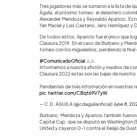
Facebook
Twitter
►
Escuchar artículo
Tres jugadores más se sumaron a la lista de 
Águila, el próximo torneo: el delantero colo
Alexander Mendoza y Reynaldo Aparicio. Esto
Yan Maciel y Luis Caetano, Jairo Henríquez y
De todos estos, Aparicio fue el único que logr
Clausura 2019. En el caso de Burbano y Mendoz
torneo con los migueleños, perdiendo la final 
#ComunicadoOficial
⚠️⚠️
Informamos a nuestra afición y medios de comu
Clausura 2022 estas son las bajas de nuestr
Pendientes de más información en nuestras re
pic.twitter.com/CBqt69V7yW
— C.D. ÁGUILA (@cdaguilaoficial)
June 8, 20
Burbano, Mendoza y Aparicio también fueron p
Capital Cup, que se disputó en Washington (
United y cayeron 0-1 contra el Xelajú de Gua