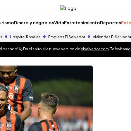
urismo
Dinero y negocios
Vida
Entretenimiento
Deportes
Ento
as
Hospital Rosales
Empleos El Salvador
Viviendas El Salvado
 pasado! 🚀 Da el salto a la nueva versión de
elsalvador.com
. Te invitam