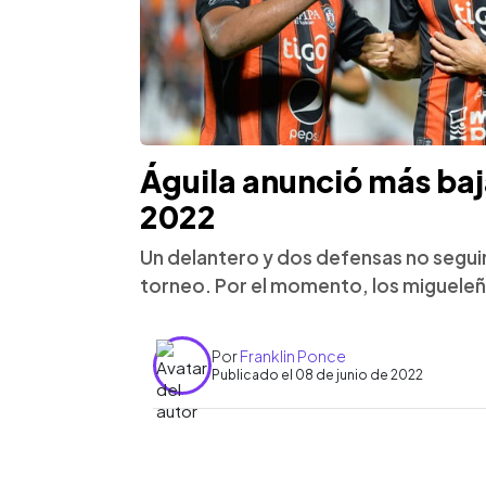
Águila anunció más baj
2022
Un delantero y dos defensas no seguir
torneo. Por el momento, los migueleñ
Por
Franklin Ponce
Publicado el 08 de junio de 2022
0:00