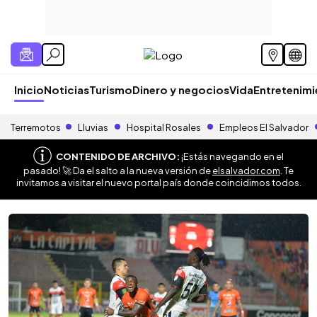
Inicio
Noticias
Turismo
Dinero y negocios
Vida
Entretenim
Terremotos
Lluvias
Hospital Rosales
Empleos El Salvador
CONTENIDO DE ARCHIVO:
¡Estás navegando en el
pasado! 🚀 Da el salto a la nueva versión de
elsalvador.com
. Te
invitamos a visitar el nuevo portal país donde coincidimos todos.