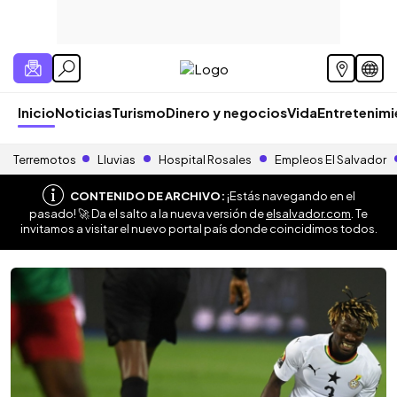
Inicio
Noticias
Turismo
Dinero y negocios
Vida
Entretenim
Terremotos
Lluvias
Hospital Rosales
Empleos El Salvador
CONTENIDO DE ARCHIVO:
¡Estás navegando en el
pasado! 🚀 Da el salto a la nueva versión de
elsalvador.com
. Te
invitamos a visitar el nuevo portal país donde coincidimos todos.