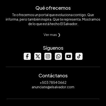
Qué ofrecemos
Te ofrecemos un portal que evoluciona contigo. Que
informa, pero también inspira. Que te representa. Mostramos
de lo que está hecho El Salvador.
Ver mas ❯
Síguenos
Contáctanos
+503 7854 0662
anunciate@elsalvador.com