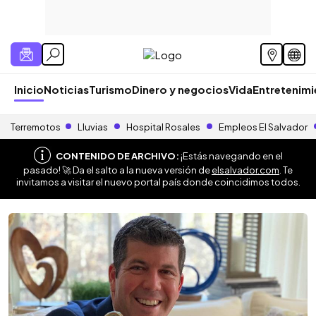
Inicio
Noticias
Turismo
Dinero y negocios
Vida
Entretenim
Terremotos
Lluvias
Hospital Rosales
Empleos El Salvador
CONTENIDO DE ARCHIVO:
¡Estás navegando en el
pasado! 🚀 Da el salto a la nueva versión de
elsalvador.com
. Te
invitamos a visitar el nuevo portal país donde coincidimos todos.