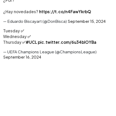
¿Por?
¿Hay novedades?
https://t.co/n4FawYkrbQ
— Eduardo Biscayart (@DonBisca)
September 15, 2024
Tuesday ✅
Wednesday ✅
Thursday ✅
#UCL
pic.twitter.com/6u34blOYBa
— UEFA Champions League (@ChampionsLeague)
September 16, 2024