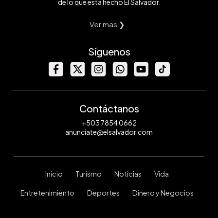
de lo que está hecho El Salvador.
Ver mas ❯
Síguenos
Contáctanos
+503 7854 0662
anunciate@elsalvador.com
Inicio
Turismo
Noticias
Vida
Entretenimiento
Deportes
Dinero y Negocios