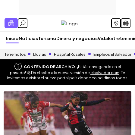
Inicio
Noticias
Turismo
Dinero y negocios
Vida
Entretenim
Terremotos
Lluvias
Hospital Rosales
Empleos El Salvador
CONTENIDO DE ARCHIVO:
¡Estás navegando en el
pasado! 🚀 Da el salto a la nueva versión de
elsalvador.com
. Te
invitamos a visitar el nuevo portal país donde coincidimos todos.