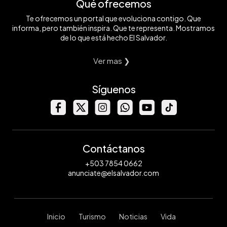
Qué ofrecemos
Te ofrecemos un portal que evoluciona contigo. Que
informa, pero también inspira. Que te representa. Mostramos
de lo que está hecho El Salvador.
Ver mas ❯
Síguenos
Contáctanos
+503 7854 0662
anunciate@elsalvador.com
Inicio
Turismo
Noticias
Vida