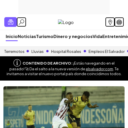
Inicio
Noticias
Turismo
Dinero y negocios
Vida
Entretenim
Terremotos
Lluvias
Hospital Rosales
Empleos El Salvador
CONTENIDO DE ARCHIVO:
¡Estás navegando en el
pasado! 🚀 Da el salto a la nueva versión de
elsalvador.com
. Te
invitamos a visitar el nuevo portal país donde coincidimos todos.