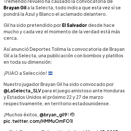
Escuchar artículo
Tremendo revuelo ha causado la convocatoria de
Brayan Gil
a la Selecta, todo indica que esta vez sí se
pondrá la Azul y Blanco el aclamado delantero.
Gil ha sido pretendido por
El Salvador
desde hace
mucho y cada vez el momento de la verdad está más
cerca.
Así anunció Deportes Tolima la convocatoria de Brayan
Gil a la Selecta, una publicación con bombos y platillos
en toda su dimensión:
¡PIJAO a Selección!
Nuestro jugador Brayan Gil ha sido convocado por
@LaSelecta_SLV
para el juego amistoso ante Honduras
y Estados Unidos el próximo 22 y 27 de marzo
respectivamente, en territorio estadounidense.
¡Muchos éxitos,
@bryan_gil9
! 🫡
pic.twitter.com/HMMuOmFO1I