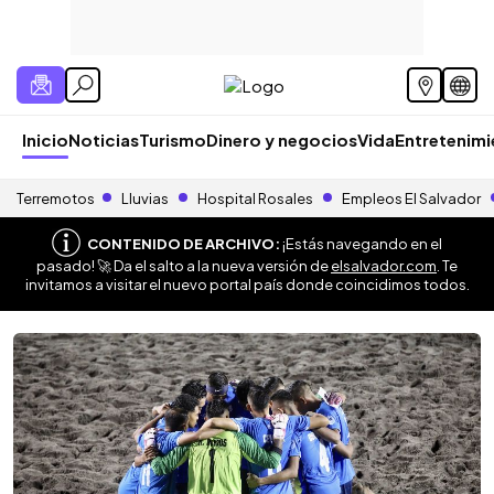
Inicio
Noticias
Turismo
Dinero y negocios
Vida
Entretenim
Terremotos
Lluvias
Hospital Rosales
Empleos El Salvador
CONTENIDO DE ARCHIVO:
¡Estás navegando en el
pasado! 🚀 Da el salto a la nueva versión de
elsalvador.com
. Te
invitamos a visitar el nuevo portal país donde coincidimos todos.