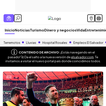
Inicio
Noticias
Turismo
Dinero y negocios
Vida
Entretenim
Terremotos
Lluvias
Hospital Rosales
Empleos El Salvador
CONTENIDO DE ARCHIVO:
¡Estás navegando en el
pasado! 🚀 Da el salto a la nueva versión de
elsalvador.com
. Te
invitamos a visitar el nuevo portal país donde coincidimos todos.