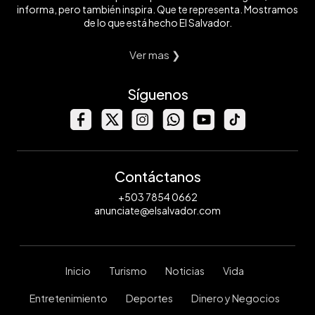
informa, pero también inspira. Que te representa. Mostramos
de lo que está hecho El Salvador.
Ver mas ❯
Síguenos
Contáctanos
+503 7854 0662
anunciate@elsalvador.com
Inicio
Turismo
Noticias
Vida
Entretenimiento
Deportes
Dinero y Negocios