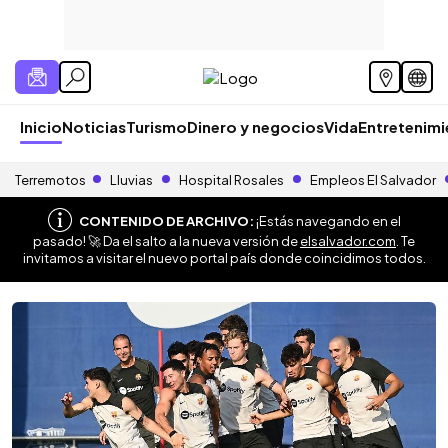
Inicio
Noticias
Turismo
Dinero y negocios
Vida
Entretenim
Terremotos
Lluvias
Hospital Rosales
Empleos El Salvador
CONTENIDO DE ARCHIVO:
¡Estás navegando en el
pasado! 🚀 Da el salto a la nueva versión de
elsalvador.com
. Te
invitamos a visitar el nuevo portal país donde coincidimos todos.