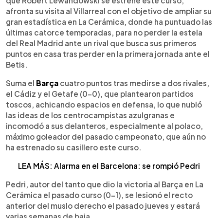
que Robert Lewandowski se estrene este curso,
afronta su visita al Villarreal con el objetivo de ampliar su
gran estadística en La Cerámica, donde ha puntuado las
últimas catorce temporadas, para no perder la estela
del Real Madrid ante un rival que busca sus primeros
puntos en casa tras perder en la primera jornada ante el
Betis.
Suma el
Barça
cuatro puntos tras medirse a dos rivales,
el Cádiz y el Getafe (0-0), que plantearon partidos
toscos, achicando espacios en defensa, lo que nubló
las ideas de los centrocampistas azulgranas e
incomodó a sus delanteros, especialmente al polaco,
máximo goleador del pasado campeonato, que aún no
ha estrenado su casillero este curso.
LEA MÁS: Alarma en el Barcelona: se rompió Pedri
Pedri, autor del tanto que dio la victoria al Barça en La
Cerámica el pasado curso (0-1), se lesionó el recto
anterior del muslo derecho el pasado jueves y estará
varias semanas de baja.